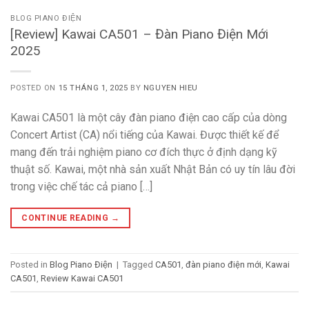
BLOG PIANO ĐIỆN
[Review] Kawai CA501 – Đàn Piano Điện Mới
2025
POSTED ON
15 THÁNG 1, 2025
BY
NGUYEN HIEU
Kawai CA501 là một cây đàn piano điện cao cấp của dòng
Concert Artist (CA) nổi tiếng của Kawai. Được thiết kế để
mang đến trải nghiệm piano cơ đích thực ở định dạng kỹ
thuật số. Kawai, một nhà sản xuất Nhật Bản có uy tín lâu đời
trong việc chế tác cả piano […]
CONTINUE READING
→
Posted in
Blog Piano Điện
|
Tagged
CA501
,
đàn piano điện mới
,
Kawai
CA501
,
Review Kawai CA501