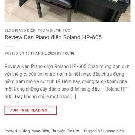
BLOG PIANO ĐIỆN
,
THƯ VIỆN
,
TIN TỨC
Review Đàn Piano điện Roland HP-605
POSTED ON
16 THÁNG 3, 2024
BY
TRUNG
Review Đàn Piano điện Roland HP-605 Chào mừng bạn đến
với thế giới của âm nhạc, nơi mỗi nốt nhạc đều chứa đựng
niềm đam mê và sự tinh tế. Hôm nay, chúng ta sẽ khám phá
một trong những cây đàn piano điện hàng đầu – Roland HP-
605. Đây không chỉ là một nhạc […]
CONTINUE READING
→
Posted in
Blog Piano Điện
,
Thư viện
,
Tin tức
|
Tagged
Đàn piano điện
,