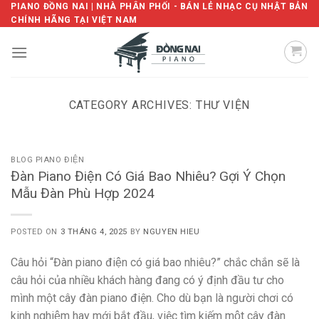
Skip
PIANO ĐỒNG NAI | NHÀ PHÂN PHỐI - BÁN LẺ NHẠC CỤ NHẬT BẢN
CHÍNH HÃNG TẠI VIỆT NAM
to
content
CATEGORY ARCHIVES:
THƯ VIỆN
BLOG PIANO ĐIỆN
Đàn Piano Điện Có Giá Bao Nhiêu? Gợi Ý Chọn
Mẫu Đàn Phù Hợp 2024
POSTED ON
3 THÁNG 4, 2025
BY
NGUYEN HIEU
Câu hỏi “Đàn piano điện có giá bao nhiêu?” chắc chắn sẽ là
câu hỏi của nhiều khách hàng đang có ý định đầu tư cho
mình một cây đàn piano điện. Cho dù bạn là người chơi có
kinh nghiệm hay mới bắt đầu, việc tìm kiếm một cây đàn