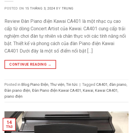
POSTED ON
15 THÁNG 3, 2024
BY
TRUNG
Review Đàn Piano điện Kawai CA401 là một nhạc cụ cao
cấp từ dòng Concert Artist của Kawai. CA401 cung cấp trải
nghiệm chơi đàn tự nhiên và chân thực với các tính năng nổi
bật. Thiết kế và phong cách của đàn Piano điện Kawai
CA401 Dưới đây là một số điểm nổi bật […]
CONTINUE READING
→
Posted in
Blog Piano Điện
,
Thư viện
,
Tin tức
|
Tagged
CA401
,
đàn piano
,
Đàn piano điện
,
Đàn Piano điện Kawai CA401
,
Kawai
,
Kawai CA401
,
piano điện
14
Th3