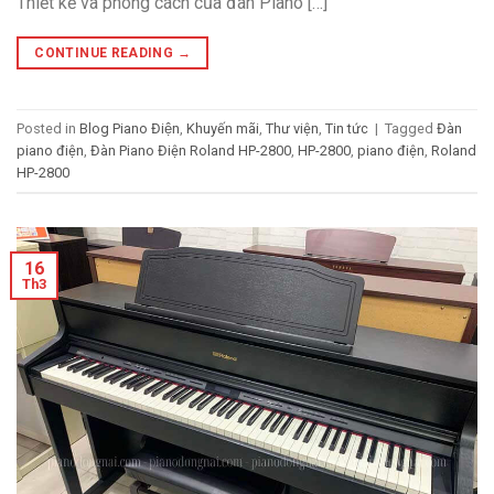
Thiết kế và phong cách của đàn Piano […]
CONTINUE READING
→
Posted in
Blog Piano Điện
,
Khuyến mãi
,
Thư viện
,
Tin tức
|
Tagged
Đàn
piano điện
,
Đàn Piano Điện Roland HP-2800
,
HP-2800
,
piano điện
,
Roland
HP-2800
16
Th3