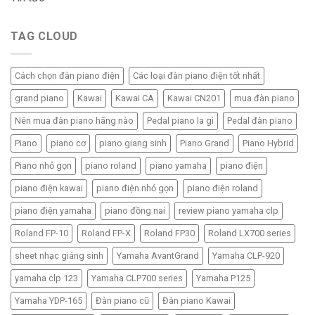
TAG CLOUD
Cách chọn đàn piano điện
Các loại đàn piano điện tốt nhất
grand piano
Kawai
Kawai CA
Kawai CN201
mua đàn piano
Nên mua đàn piano hãng nào
Pedal piano la gì
Pedal đàn piano
Piano
piano cơ
piano giang sinh
Piano Grand
Piano Hybrid
Piano nhỏ gọn
piano roland
piano yamaha
piano điện
piano điện kawai
piano điện nhỏ gọn
piano điện roland
piano điện yamaha
piano đồng nai
review piano yamaha clp
Roland FP-10
Roland FP-X
Roland FP30
Roland LX700 series
sheet nhạc giáng sinh
Yamaha AvantGrand
Yamaha CLP-920
yamaha clp 123
Yamaha CLP700 series
Yamaha P125
Yamaha YDP-165
Đàn piano cũ
Đàn piano Kawai