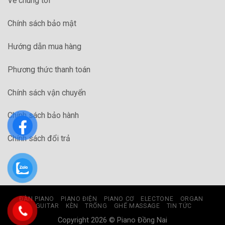
Về chúng tôi
Chính sách bảo mật
Hướng dẫn mua hàng
Phương thức thanh toán
Chính sách vận chuyển
Chính sách bảo hành
Chính sách đổi trả
ĐÀN PIANO
PIANO ĐIỆN
PIANO CƠ
ELECTONE
ORGAN
GUITAR
KÈN
TRỐNG
GHẾ MASSAGE
TIN TỨC
Copyright 2026 ©
Piano Đồng Nai