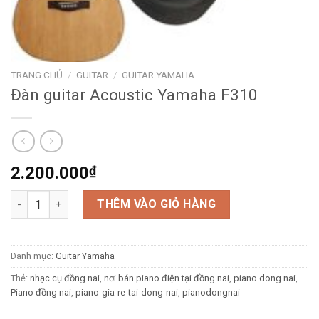
TRANG CHỦ
/
GUITAR
/
GUITAR YAMAHA
Đàn guitar Acoustic Yamaha F310
2.200.000
₫
Đàn guitar Acoustic Yamaha F310 số lượng
THÊM VÀO GIỎ HÀNG
Danh mục:
Guitar Yamaha
Thẻ:
nhạc cụ đồng nai
,
nơi bán piano điện tại đồng nai
,
piano dong nai
,
Piano đồng nai
,
piano-gia-re-tai-dong-nai
,
pianodongnai