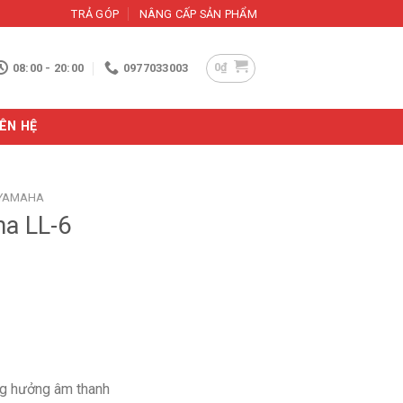
TRẢ GÓP
NÂNG CẤP SẢN PHẨM
0
₫
08:00 - 20:00
0977033003
IÊN HỆ
 YAMAHA
ha LL-6
ng hưởng âm thanh