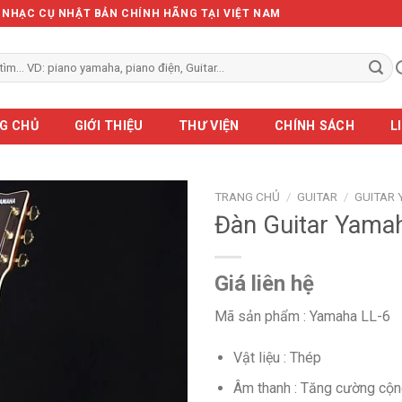
Ẻ NHẠC CỤ NHẬT BẢN CHÍNH HÃNG TẠI VIỆT NAM
G CHỦ
GIỚI THIỆU
THƯ VIỆN
CHÍNH SÁCH
L
TRANG CHỦ
/
GUITAR
/
GUITAR
Đàn Guitar Yama
Giá liên hệ
Mã sản phẩm : Yamaha LL-6
Vật liệu : Thép
Âm thanh : Tăng cường cộ