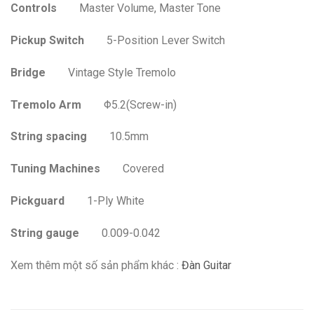
Controls
Master Volume, Master Tone
Pickup Switch
5-Position Lever Switch
Bridge
Vintage Style Tremolo
Tremolo Arm
Φ5.2(Screw-in)
String spacing
10.5mm
Tuning Machines
Covered
Pickguard
1-Ply White
String gauge
0.009-0.042
Xem thêm một số sản phẩm khác :
Đàn Guitar