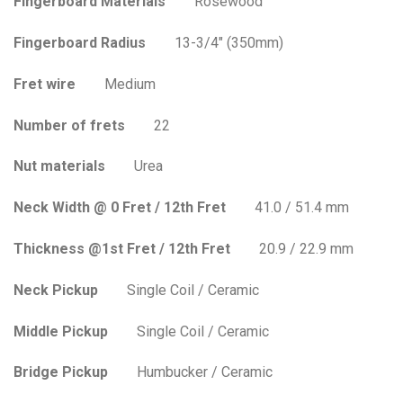
Fingerboard Materials
Rosewood
Fingerboard Radius
13-3/4″ (350mm)
Fret wire
Medium
Number of frets
22
Nut materials
Urea
Neck Width @ 0 Fret / 12th Fret
41.0 / 51.4 mm
Thickness @1st Fret / 12th Fret
20.9 / 22.9 mm
Neck Pickup
Single Coil / Ceramic
Middle Pickup
Single Coil / Ceramic
Bridge Pickup
Humbucker / Ceramic