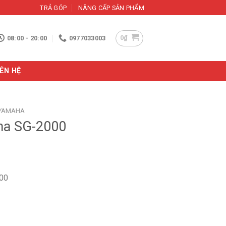
TRẢ GÓP
NÂNG CẤP SẢN PHẨM
0
₫
08:00 - 20:00
0977033003
IÊN HỆ
 YAMAHA
ha SG-2000
00