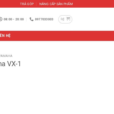
TRẢ GÓP
NÂNG CẤP SẢN PHẨM
0
₫
08:00 - 20:00
0977033003
IÊN HỆ
 YAMAHA
ha VX-1