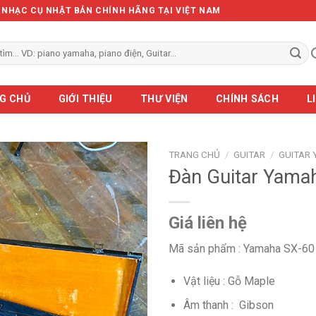
Ẻ NHẠC CỤ NHẬT BẢN CHÍNH HÃNG TẠI VIỆT NAM
G CHỦ
GIỚI THIỆU
THƯ VIỆN
CHÍNH SÁCH
L
TRANG CHỦ
/
GUITAR
/
GUITAR
Đàn Guitar Yama
Giá liên hệ
Mã sản phẩm : Yamaha SX-60
Vật liệu : Gỗ Maple
Âm thanh : Gibson