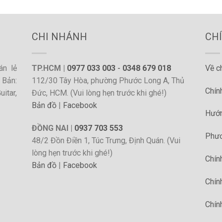
CHI NHÁNH
CH
án lẻ
TP.HCM |
0977 033 003
-
0348 679 018
Về c
 Bản:
112/30 Tây Hòa, phường Phước Long A, Thủ
Chín
itar,
Đức, HCM. (Vui lòng hẹn trước khi ghé!)
Bản đồ
|
Facebook
Hướn
ĐỒNG NAI |
0937 703 553
Phươ
48/2 Đồn Điền 1, Túc Trưng, Định Quán. (Vui
lòng hẹn trước khi ghé!)
Chín
Bản đồ
|
Facebook
Chín
Chín