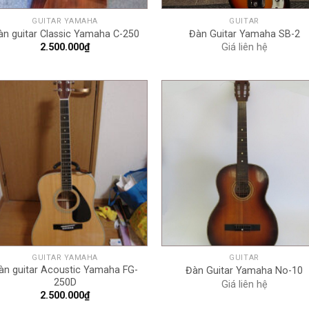
GUITAR YAMAHA
GUITAR
àn guitar Classic Yamaha C-250
Đàn Guitar Yamaha SB-2
2.500.000
₫
Giá liên hệ
+
+
GUITAR YAMAHA
GUITAR
àn guitar Acoustic Yamaha FG-
Đàn Guitar Yamaha No-10
250D
Giá liên hệ
2.500.000
₫