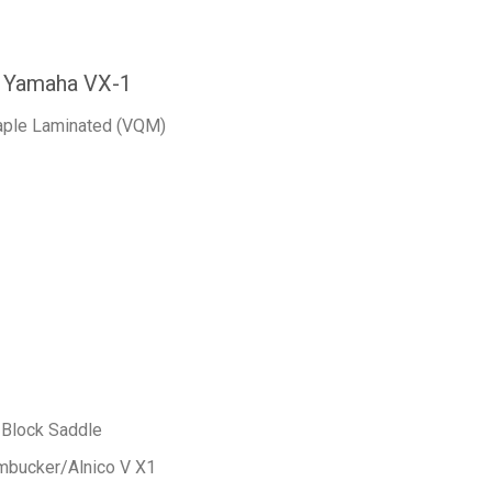
Yamaha VX-1
Maple Laminated (VQM)
 Block Saddle
umbucker/Alnico V X1