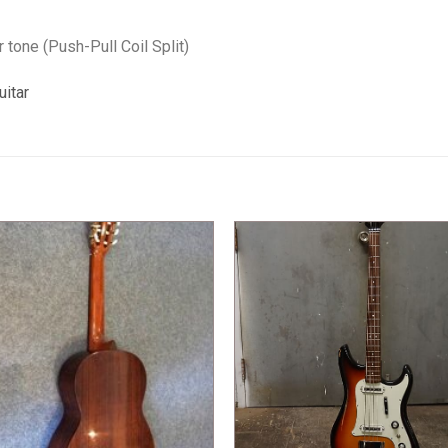
 tone (Push-Pull Coil Split)
itar
+
+