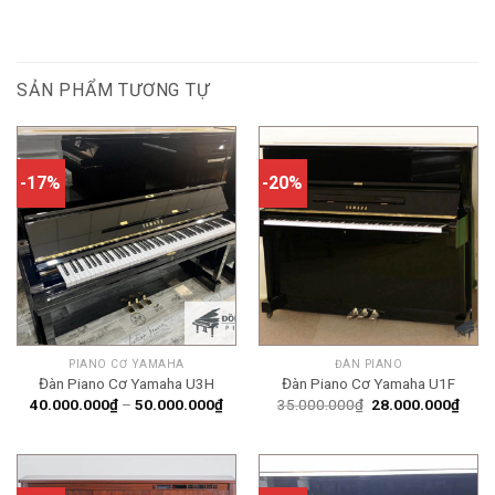
SẢN PHẨM TƯƠNG TỰ
-17%
-20%
PIANO CƠ YAMAHA
ĐÀN PIANO
Đàn Piano Cơ Yamaha U3H
Đàn Piano Cơ Yamaha U1F
Khoảng
Giá
Giá
40.000.000
₫
–
50.000.000
₫
35.000.000
₫
28.000.000
₫
giá:
gốc
hiện
từ
là:
tại
40.000.000₫
35.000.000₫.
là:
đến
28.0
50.000.000₫