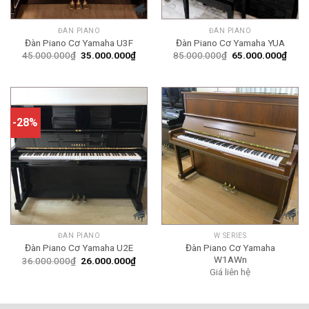
ĐÀN PIANO
ĐÀN PIANO
Đàn Piano Cơ Yamaha U3F
Đàn Piano Cơ Yamaha YUA
Giá
Giá
Giá
Giá
45.000.000
₫
35.000.000
₫
85.000.000
₫
65.000.000
₫
gốc
hiện
gốc
hiện
là:
tại
là:
tại
45.000.000₫.
là:
85.000.000₫.
là:
35.000.000₫.
65.0
-28%
ĐÀN PIANO
W SERIES
Đàn Piano Cơ Yamaha
Đàn Piano Cơ Yamaha U2E
W1AWn
Giá
Giá
36.000.000
₫
26.000.000
₫
gốc
hiện
Giá liên hệ
là:
tại
36.000.000₫.
là:
26.000.000₫.