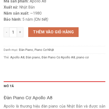
Mã sản phẩm:
Apollo A8
Xuất xứ:
Nhật Bản
Năm sản xuất:
~1980
Bảo hành:
5 năm
(
Chi tiết
)
Đàn Piano Cơ Apollo A8 số lượng
THÊM VÀO GIỎ HÀNG
Danh mục:
Đàn Piano
,
Piano Cơ Nhật
Thẻ:
Apollo A8
,
Đàn piano
,
Đàn Piano Cơ Apollo A8
,
piano cơ
MÔ TẢ
Đàn Piano Cơ Apollo A8
Apollo là thương hiệu đàn piano của Nhật Bản và được sản