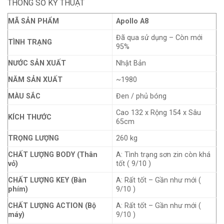
THÔNG SỐ KỸ THUẬT
MÃ SẢN PHẨM
Apollo A8
Đã qua sử dụng – Còn mới
TÌNH TRẠNG
95%
NƯỚC SẢN XUẤT
Nhật Bản
NĂM SẢN XUẤT
~1980
MÀU SẮC
Đen / phủ bóng
Cao 132 x Rộng 154 x Sâu
KÍCH THƯỚC
65cm
TRỌNG LƯỢNG
260 kg
CHẤT LƯỢNG BODY (Thân
A: Tình trạng sơn zin còn khá
vỏ)
tốt ( 9/10 )
CHẤT LƯỢNG KEY (Bàn
A: Rất tốt – Gần như mới (
phím)
9/10 )
CHẤT LƯỢNG ACTION (Bộ
A: Rất tốt – Gần như mới (
máy)
9/10 )