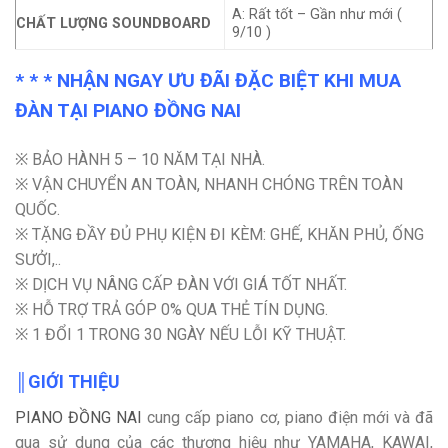
A: Rất tốt – Gần như mới (
CHẤT LƯỢNG SOUNDBOARD
9/10 )
* * * NHẬN NGAY ƯU ĐÃI ĐẶC BIỆT KHI MUA
ĐÀN TẠI PIANO ĐỒNG NAI
※ BẢO HÀNH 5 – 10 NĂM TẠI NHÀ.
※ VẬN CHUYỂN AN TOÀN, NHANH CHÓNG TRÊN TOÀN
QUỐC.
※ TẶNG ĐẦY ĐỦ PHỤ KIỆN ĐI KÈM: GHẾ, KHĂN PHỦ, ỐNG
SƯỞI,..
※ DỊCH VỤ NÂNG CẤP ĐÀN VỚI GIÁ TỐT NHẤT.
※ HỖ TRỢ TRẢ GÓP 0% QUA THẺ TÍN DỤNG.
※ 1 ĐỔI 1 TRONG 30 NGÀY NẾU LỖI KỸ THUẬT.
║GIỚI THIỆU
PIANO ĐỒNG NAI
cung cấp piano cơ, piano điện mới và đã
qua sử dụng của các thương hiệu như YAMAHA, KAWAI,