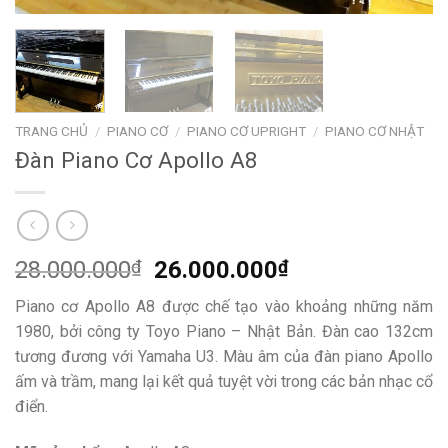
TRANG CHỦ
/
PIANO CƠ
/
PIANO CƠ UPRIGHT
/
PIANO CƠ NHẬT
Đàn Piano Cơ Apollo A8
Giá
Giá
28.000.000
₫
26.000.000
₫
gốc
hiện
Piano cơ Apollo A8 được chế tạo vào khoảng những năm
là:
tại
1980, bởi công ty Toyo Piano – Nhật Bản. Đàn cao 132cm
28.000.000₫.
là:
tương đương với Yamaha U3. Màu âm của đàn piano Apollo
26.000.000₫.
ấm và trầm, mang lại kết quả tuyệt vời trong các bản nhạc cổ
điển.