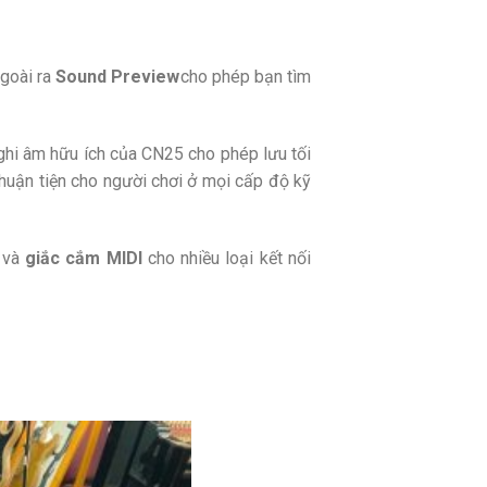
goài ra
Sound Preview
cho phép bạn tìm
ghi âm hữu ích của CN25 cho phép lưu tối
thuận tiện cho người chơi ở mọi cấp độ kỹ
h và
giắc cắm MIDI
cho nhiều loại kết nối