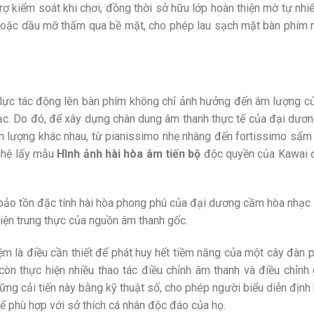
rợ kiểm soát khi chơi, đồng thời sở hữu lớp hoàn thiện mờ tự nh
oặc dầu mỡ thấm qua bề mặt, cho phép lau sạch mặt bàn phím 
p lực tác động lên bàn phím không chỉ ảnh hưởng đến âm lượng 
ạc. Do đó, để xây dựng chân dung âm thanh thực tế của đại dươ
m lượng khác nhau, từ pianissimo nhẹ nhàng đến fortissimo sấ
nghệ lấy mẫu
Hình ảnh hài hòa âm tiến bộ
độc quyền của Kawai 
, bảo tồn đặc tính hài hòa phong phú của đại dương cầm hòa nh
hiện trung thực của nguồn âm thanh gốc.
m là điều cần thiết để phát huy hết tiềm năng của một cây đàn pi
n còn thực hiện nhiều thao tác điều chỉnh âm thanh và điều chỉ
 cải tiến này bằng kỹ thuật số, cho phép người biểu diễn định 
ể phù hợp với sở thích cá nhân độc đáo của họ.