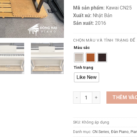
Mã sản phẩm:
Kawai CN25
Xuất xứ:
Nhật Bản
Sản xuất:
2016
CHỌN MÀU VÀ TÌNH TRẠNG ĐỂ 
Màu sắc
Tình trạng
Like New
Đàn Piano Điện Kawai CN25 số
THÊM VÀO
SKU:
Không áp dụng
Danh mục:
CN Series
,
Đàn Piano
,
Pia