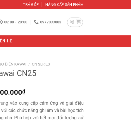
TRẢ GÓP
NÂNG CẤP SẢN PHẨM
0
₫
08:00 - 20:00
0977033003
IÊN HỆ
NO ĐIỆN KAWAI
/
CN SERIES
Kawai CN25
Khoảng
000.000
₫
giá:
rung vào cung cấp cảm ứng và giai điệu
từ
g với các chức năng ghi âm và bài học tích
13.000.000₫
ng nhã. Phù hợp với hết mọi đối tượng sử
đến
14.000.000₫