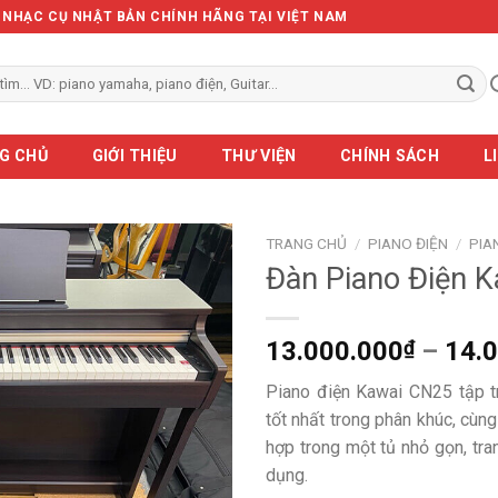
Ẻ NHẠC CỤ NHẬT BẢN CHÍNH HÃNG TẠI VIỆT NAM
G CHỦ
GIỚI THIỆU
THƯ VIỆN
CHÍNH SÁCH
L
TRANG CHỦ
/
PIANO ĐIỆN
/
PIA
Đàn Piano Điện 
13.000.000
₫
–
14.
Piano điện Kawai CN25 tập t
tốt nhất trong phân khúc, cùn
hợp trong một tủ nhỏ gọn, tra
dụng.