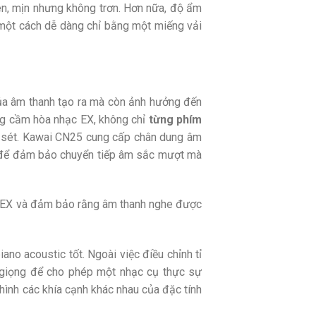
iên, mịn nhưng không trơn. Hơn nữa, độ ẩm
một cách dễ dàng chỉ bằng một miếng vải
của âm thanh tạo ra mà còn ảnh hưởng đến
ng cầm hòa nhạc EX, không chỉ
từng phím
m sét. Kawai CN25 cung cấp chân dung âm
để đảm bảo chuyển tiếp âm sắc mượt mà
ạc EX và đảm bảo rằng âm thanh nghe được
ano acoustic tốt. Ngoài việc điều chỉnh tỉ
nh giọng để cho phép một nhạc cụ thực sự
hình các khía cạnh khác nhau của đặc tính