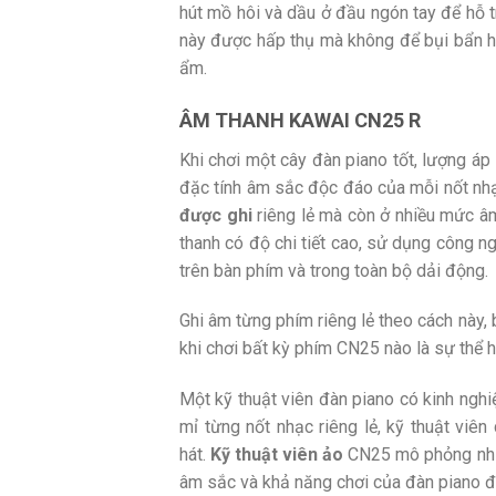
hút mồ hôi và dầu ở đầu ngón tay để hỗ t
này được hấp thụ mà không để bụi bẩn h
ẩm.
ÂM THANH KAWAI CN25 R
Khi chơi một cây đàn piano tốt, lượng á
đặc tính âm sắc độc đáo của mỗi nốt nh
được ghi
riêng lẻ mà còn ở nhiều mức â
thanh có độ chi tiết cao, sử dụng công 
trên bàn phím và trong toàn bộ dải động.
Ghi âm từng phím riêng lẻ theo cách này
khi chơi bất kỳ phím CN25 nào là sự thể 
Một kỹ thuật viên đàn piano có kinh nghiệ
mỉ từng nốt nhạc riêng lẻ, kỹ thuật viê
hát.
Kỹ thuật viên ảo
CN25 mô phỏng những
âm sắc và khả năng chơi của đàn piano đ