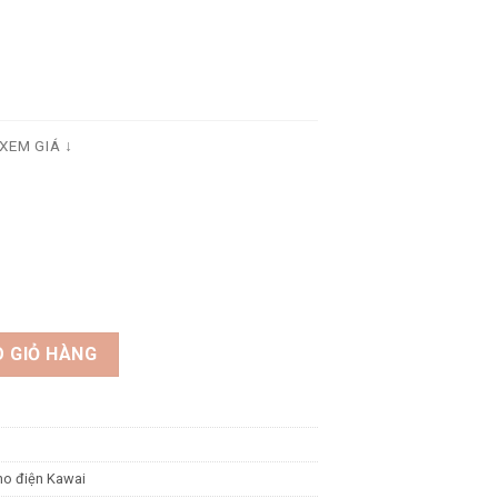
XEM GIÁ ↓
 lượng
 GIỎ HÀNG
no điện Kawai