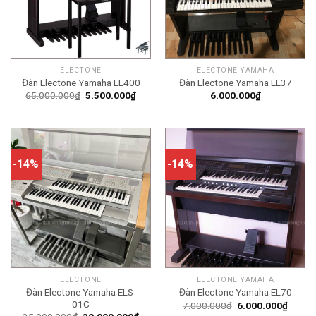
ELECTONE
ELECTONE YAMAHA
Đàn Electone Yamaha EL400
Đàn Electone Yamaha EL37
Giá
Giá
65.000.000
₫
5.500.000
₫
6.000.000
₫
gốc
hiện
là:
tại
65.000.000₫.
là:
5.500.000₫.
-14%
-14%
ELECTONE
ELECTONE YAMAHA
Đàn Electone Yamaha ELS-
Đàn Electone Yamaha EL70
01C
Giá
Giá
7.000.000
₫
6.000.000
₫
gốc
hiện
Giá
Giá