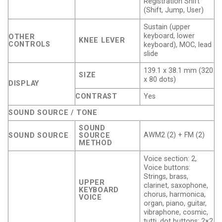
Registration Shift
(Shift, Jump, User)
Sustain (upper
keyboard, lower
OTHER
KNEE LEVER
CONTROLS
keyboard), MOC, lead
slide
139.1 x 38.1 mm (320
SIZE
x 80 dots)
DISPLAY
CONTRAST
Yes
SOUND SOURCE / TONE
SOUND
AWM2 (2) + FM (2)
SOUND SOURCE
SOURCE
METHOD
Voice section: 2,
Voice buttons:
Strings, brass,
UPPER
clarinet, saxophone,
KEYBOARD
chorus, harmonica,
VOICE
organ, piano, guitar,
vibraphone, cosmic,
tutti, dot buttons: 2×2