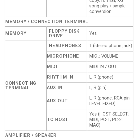
copy, format, XG
song play / simple
conversion
MEMORY / CONNECTION TERMINAL
FLOPPY DISK
MEMORY
Yes
DRIVE
HEADPHONES
1 (stereo phone jack)
MICROPHONE
MIC .: VOLUME
MIDI
MIDI IN / OUT
RHYTHM IN
L, R (phone)
CONNECTING
AUX IN
L, R (pin)
TERMINAL
L, R (phone, RCA pin:
AUX OUT
LEVEL FIXED)
Yes (HOST SELECT:
TO HOST
MIDI, PC-1, PC-2,
MAC)
AMPLIFIER / SPEAKER