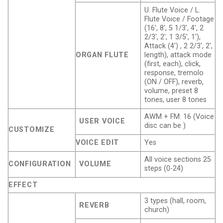
U. Flute Voice / L.
Flute Voice / Footage
(16′, 8′, 5 1/3′, 4′, 2
2/3′, 2′, 1 3/5′, 1′),
Attack (4′) , 2 2/3′, 2′,
ORGAN FLUTE
length), attack mode
(first, each), click,
response, tremolo
(ON / OFF), reverb,
volume, preset 8
tones, user 8 tones
AWM + FM: 16 (Voice
USER VOICE
disc can be )
CUSTOMIZE
VOICE EDIT
Yes
All voice sections 25
CONFIGURATION
VOLUME
steps (0-24)
EFFECT
3 types (hall, room,
REVERB
church)