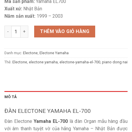
Mã sản phẩm:
Yamaha EL700
Xuất xứ:
Nhật Bản
Năm sản xuất:
1999 – 2003
Đàn Electone Yamaha EL-700 số lượng
THÊM VÀO GIỎ HÀNG
Danh mục:
Electone
,
Electone Yamaha
Thẻ:
Electone
,
electone yamaha
,
electone-yamaha-el-700
,
piano dong nai
MÔ TẢ
ĐÀN ELECTONE YAMAHA EL-700
Đàn Electone
Yamaha EL-700
là đàn Organ mẫu hàng đầu
với âm thanh tuyệt vờ của hãng Yamaha – Nhật Bản được