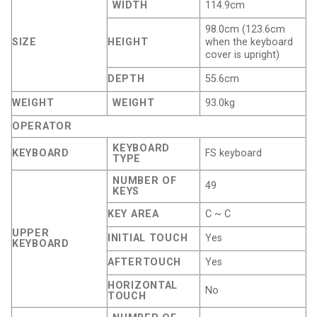
WIDTH
114.9cm
98.0cm (123.6cm
SIZE
HEIGHT
when the keyboard
cover is upright)
DEPTH
55.6cm
WEIGHT
WEIGHT
93.0kg
OPERATOR
KEYBOARD
KEYBOARD
FS keyboard
TYPE
NUMBER OF
49
KEYS
KEY AREA
C ~ C
UPPER
INITIAL TOUCH
Yes
KEYBOARD
AFTERTOUCH
Yes
HORIZONTAL
No
TOUCH