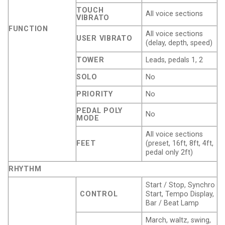
TOUCH
All voice sections
VIBRATO
FUNCTION
All voice sections
USER VIBRATO
(delay, depth, speed)
TOWER
Leads, pedals 1, 2
SOLO
No
PRIORITY
No
PEDAL POLY
No
MODE
All voice sections
FEET
(preset, 16ft, 8ft, 4ft,
pedal only 2ft)
RHYTHM
Start / Stop, Synchro
CONTROL
Start, Tempo Display,
Bar / Beat Lamp
March, waltz, swing,