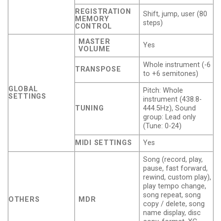
REGISTRATION
Shift, jump, user (80
MEMORY
steps)
CONTROL
MASTER
Yes
VOLUME
Whole instrument (-6
TRANSPOSE
to +6 semitones)
GLOBAL
Pitch: Whole
SETTINGS
instrument (438.8-
TUNING
444.5Hz), Sound
group: Lead only
(Tune: 0-24)
MIDI SETTINGS
Yes
Song (record, play,
pause, fast forward,
rewind, custom play),
play tempo change,
song repeat, song
OTHERS
MDR
copy / delete, song
name display, disc