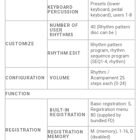
Presets (lower
KEYBOARD
keyboard, pedal
PERCUSSION
keyboard), users 1-8
NUMBER OF
40 (Rhythm pattern
USER
disc can be )
RHYTHMS
CUSTOMIZE
Rhythm pattern
program, rhythm
RHYTHM EDIT
sequence program
(SEQ1-4, rhythm)
Rhythm /
CONFIGURATION
VOLUME
Acampament 25
steps each (0-24)
FUNCTION
Basic registration: 5,
Registration menu:
BUILT-IN
REGISTRATION
80 (supplied by
bundled FD)
REGISTRATION
M. (memory), 1-16, D.
REGISTRATION
MEMORY
(disabled)