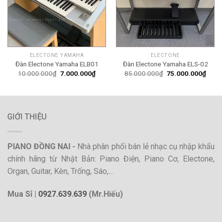
ELECTONE YAMAHA
ELECTONE
Đàn Electone Yamaha ELB01
Đàn Electone Yamaha ELS-02
Giá
Giá
Giá
Giá
10.000.000
₫
7.000.000
₫
85.000.000
₫
75.000.000
₫
gốc
hiện
gốc
hiện
là:
tại
là:
tại
10.000.000₫.
là:
85.000.000₫.
là:
7.000.000₫.
75.0
GIỚI THIỆU
PIANO ĐỒNG NAI -
Nhà phân phối bán lẻ nhạc cụ nhập khẩu
chính hãng từ Nhật Bản: Piano Điện, Piano Cơ, Electone,
Organ, Guitar, Kèn, Trống, Sáo,...
Mua Sỉ |
0927.639.639
(Mr.Hiếu)