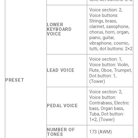
Voice section: 2,
Voice buttons:
Strings, brass,
LOWER
clarinet, saxophone,
KEYBOARD
chorus, horn, organ,
VOICE
piano, guitar,
vibraphone, cosmic,
tutti, dot buttons: 2×2
Voice section: 1,
Voice button: Violin,
LEAD VOICE
Flute, Oboe, Trumpet,
Dot button: 1,
PRESET
(Tower)
Voice section: 2,
Voice button:
Contrabass, Electric
PEDAL VOICE
bass, Organ bass,
Tuba, Dot button:
1×2, (Tower)
NUMBER OF
173 (AWM)
TONES