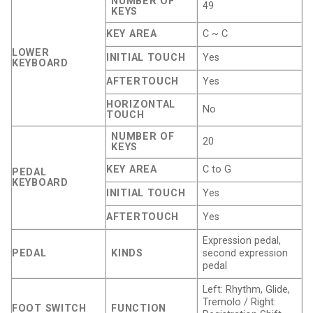
NUMBER OF
49
KEYS
KEY AREA
C ~ C
LOWER
INITIAL TOUCH
Yes
KEYBOARD
AFTERTOUCH
Yes
HORIZONTAL
No
TOUCH
NUMBER OF
20
KEYS
KEY AREA
C to G
PEDAL
KEYBOARD
INITIAL TOUCH
Yes
AFTERTOUCH
Yes
Expression pedal,
PEDAL
KINDS
second expression
pedal
Left: Rhythm, Glide,
Tremolo / Right:
FOOT SWITCH
FUNCTION