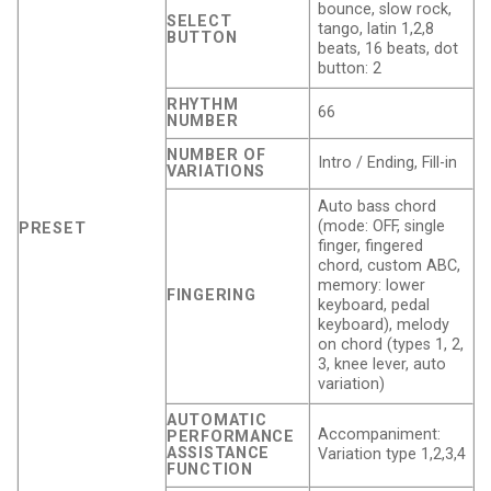
bounce, slow rock,
SELECT
tango, latin 1,2,8
BUTTON
beats, 16 beats, dot
button: 2
RHYTHM
66
NUMBER
NUMBER OF
Intro / Ending, Fill-in
VARIATIONS
Auto bass chord
(mode: OFF, single
PRESET
finger, fingered
chord, custom ABC,
memory: lower
FINGERING
keyboard, pedal
keyboard), melody
on chord (types 1, 2,
3, knee lever, auto
variation)
AUTOMATIC
Accompaniment:
PERFORMANCE
ASSISTANCE
Variation type 1,2,3,4
FUNCTION