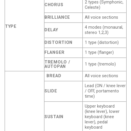
2 types (Symphonic,
CHORUS
Celeste)
BRILLIANCE
All voice sections
TYPE
4 modes (monaural,
DELAY
stereo 1,2,3)
DISTORTION
1 type (distortion)
FLANGER
1 type (flanger)
TREMOLO /
1 type (tremolo)
AUTOPAN
BREAD
All voice sections
Lead (ON / knee lever
SLIDE
/ OFF, portamento
time)
Upper keyboard
(knee lever), lower
SUSTAIN
keyboard (knee
lever), pedal
keyboard