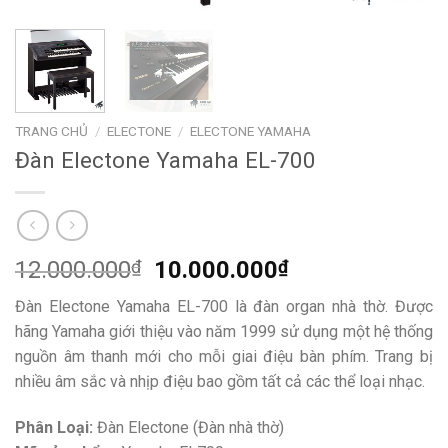
TRANG CHỦ
/
ELECTONE
/
ELECTONE YAMAHA
Đàn Electone Yamaha EL-700
Giá
Giá
12.000.000
₫
10.000.000
₫
gốc
hiện
Đàn Electone Yamaha EL-700 là đàn organ nhà thờ. Được
là:
tại
hãng Yamaha giới thiệu vào năm 1999 sử dụng một hệ thống
12.000.000₫.
là:
nguồn âm thanh mới cho mỗi giai điệu bàn phím. Trang bị
10.000.000₫.
nhiều âm sắc và nhịp điệu bao gồm tất cả các thể loại nhạc.
Phân Loại:
Đàn Electone (Đàn nhà thờ)