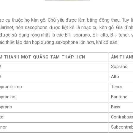
ạc cụ thuộc họ kèn gỗ. Chủ yếu được làm bằng đồng thau. Tuy 
arinet, nên saxophone được liệt kê là nhạc cụ kèn gỗ. Gia đì
ược sử dụng rộng nhất là các B ♭ soprano, E ♭ alto, B ♭ tenor, 
 thiết lập dàn hợp xướng saxophone lớn hơn, khi có sẵn.
M THANH MỘT QUÃNG TÁM THẤP HƠN
ÂM THAN
#
Soprano
#
Alto
opranissimo
Tenor
opranino
Baritone
oprano
Bass
to
Contrabas
enor
Subcontra