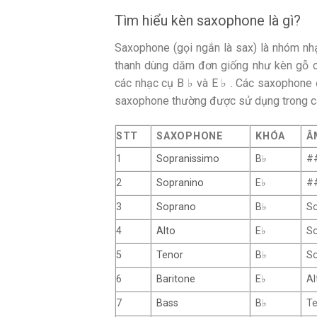
Tìm hiểu
kèn saxophone
là gì?
Saxophone (gọi ngắn là sax) là nhóm nh
thanh dùng dăm đơn giống như kèn gỗ cl
các nhạc cụ B ♭ và E ♭ . Các saxophone đ
saxophone thường được sử dụng trong các
STT
SAXOPHONE
KHÓA
Â
1
Sopranissimo
B
♭
#
2
Sopranino
E
♭
#
3
Soprano
B
♭
S
4
Alto
E
♭
S
5
Tenor
B
♭
S
6
Baritone
E
♭
Al
7
Bass
B
♭
T