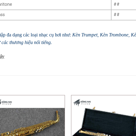
ritone
##
ass
##
ập đa dạng các loại nhạc cụ hơi như:
Kèn Trumpet
,
Kèn Trombone
, K
các thương hiệu nổi tiếng.
ây