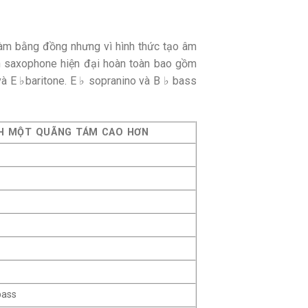
làm bằng đồng nhưng vì hình thức tạo âm
nh saxophone hiện đại hoàn toàn bao gồm
và E ♭baritone. E ♭ sopranino và B ♭ bass
H MỘT QUÃNG TÁM CAO HƠN
s
bass