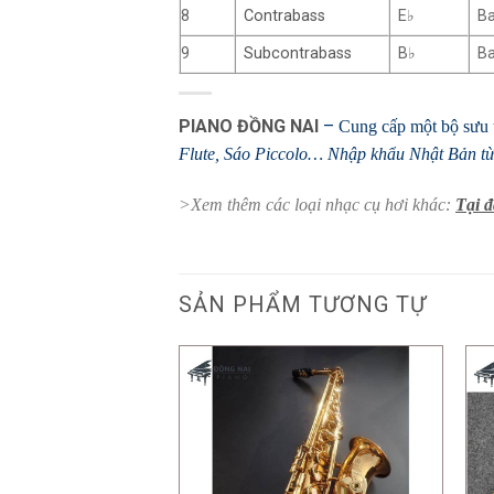
8
Contrabass
E
♭
Ba
9
Subcontrabass
B
♭
B
PIANO ĐỒNG NAI
–
Cung cấp một bộ sưu t
Flute
, Sáo Piccolo… Nhập khẩu Nhật Bản từ 
>Xem thêm các loại nhạc cụ hơi khác:
Tại đ
SẢN PHẨM TƯƠNG TỰ