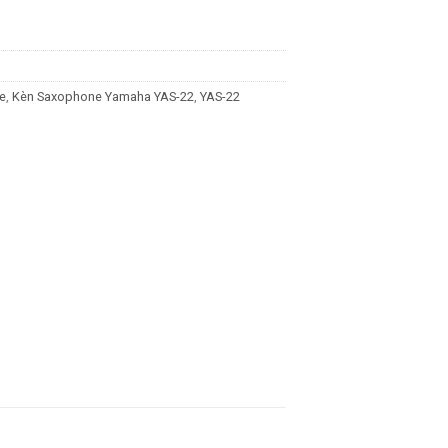
e
,
Kèn Saxophone Yamaha YAS-22
,
YAS-22