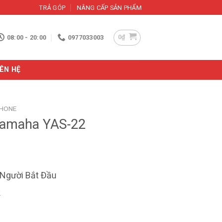
TRẢ GÓP
NÂNG CẤP SẢN PHẨM
0
₫
08:00 - 20:00
0977033003
IÊN HỆ
PHONE
Yamaha YAS-22
 Người Bắt Đầu
2