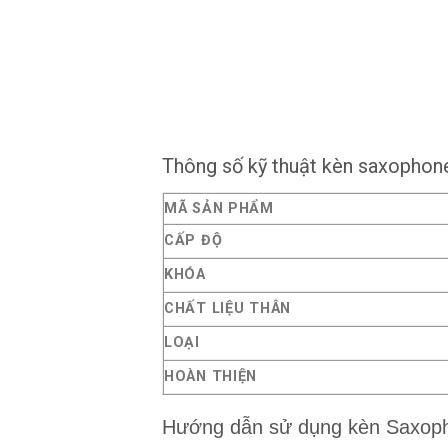
Thông số kỹ thuật kèn saxopho
MÃ SẢN PHẨM
CẤP ĐỘ
KHÓA
CHẤT LIỆU THÂN
LOẠI
HOÀN THIỆN
Hướng dẫn sử dụng kèn Saxop