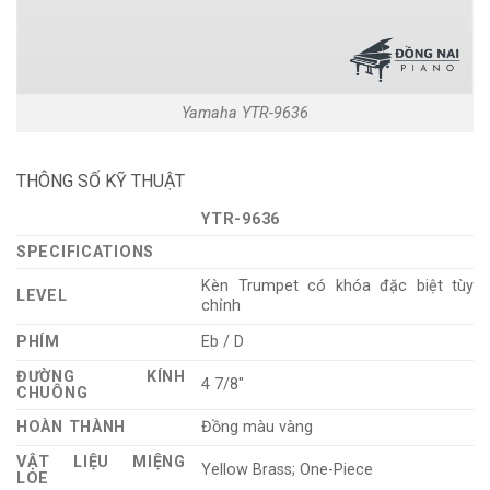
Yamaha YTR-9636
THÔNG SỐ KỸ THUẬT
YTR-9636
SPECIFICATIONS
Kèn Trumpet có khóa đặc biệt tùy
LEVEL
chỉnh
PHÍM
Eb / D
ĐƯỜNG KÍNH
4 7/8″
CHUÔNG
HOÀN THÀNH
Đồng màu vàng
VẬT LIỆU MIỆNG
Yellow Brass; One-Piece
LOE