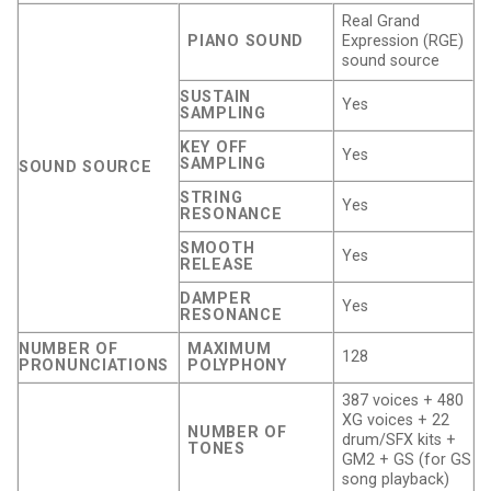
Real Grand
PIANO SOUND
Expression (RGE)
sound source
SUSTAIN
Yes
SAMPLING
KEY OFF
Yes
SAMPLING
SOUND SOURCE
STRING
Yes
RESONANCE
SMOOTH
Yes
RELEASE
DAMPER
Yes
RESONANCE
NUMBER OF
MAXIMUM
128
PRONUNCIATIONS
POLYPHONY
387 voices + 480
XG voices + 22
NUMBER OF
drum/SFX kits +
TONES
GM2 + GS (for GS
song playback)