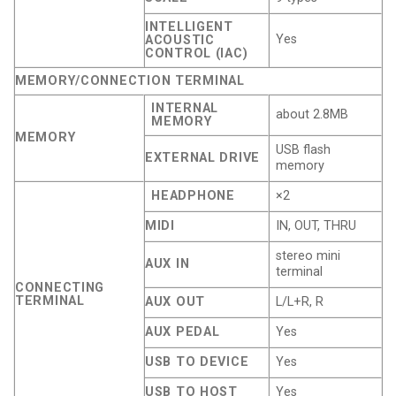
INTELLIGENT
Yes
ACOUSTIC
CONTROL (IAC)
MEMORY/CONNECTION TERMINAL
INTERNAL
about 2.8MB
MEMORY
MEMORY
USB flash
EXTERNAL DRIVE
memory
HEADPHONE
×2
MIDI
IN, OUT, THRU
stereo mini
AUX IN
terminal
CONNECTING
TERMINAL
AUX OUT
L/L+R, R
AUX PEDAL
Yes
USB TO DEVICE
Yes
USB TO HOST
Yes