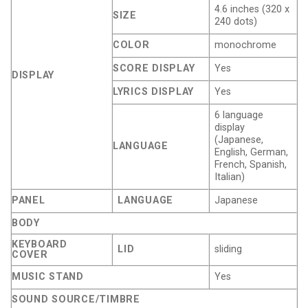
4.6 inches (320 x
SIZE
240 dots)
COLOR
monochrome
SCORE DISPLAY
Yes
DISPLAY
LYRICS DISPLAY
Yes
6 language
display
(Japanese,
LANGUAGE
English, German,
French, Spanish,
Italian)
PANEL
LANGUAGE
Japanese
BODY
KEYBOARD
LID
sliding
COVER
MUSIC STAND
Yes
SOUND SOURCE/TIMBRE