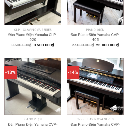
CLP - CLAVINOVA SERIES
PIANO ĐIỆN
Đàn Piano Điện Yamaha CLP-
Đàn Piano Điện Yamaha CVP-
920
405
Giá
Giá
Giá
Giá
9.500.000
₫
8.500.000
₫
27.000.000
₫
25.000.000
₫
gốc
hiện
gốc
hiện
là:
tại
là:
tại
9.500.000₫.
là:
27.000.000₫.
là:
8.500.000₫.
25.0
-13%
-14%
PIANO ĐIỆN
CVP - CLAVINOVA SERIES
Đàn Piano Điện Yamaha CVP-
Đàn Piano Điện Yamaha CVP-