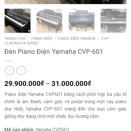
TRANG CHỦ
/
PIANO ĐIỆN
/
PIANO ĐIỆN YAMAHA
/
CVP -
CLAVINOVA SERIES
Đàn Piano Điện Yamaha CVP-601
Khoảng
29.900.000
₫
–
31.000.000
₫
giá:
Piano điện Yamaha CVP601 bằng cách phối hợp ba yếu tố
từ
chính là âm thanh, cảm giác và pedal trong một cây piano
29.900.000₫
duy nhất, Yamaha CVP-601 mang đến cho bạn cảm giác
đến
giống như đang chơi một chiếc đại dương cầm.
31.000.000₫
Mã sản phẩm:
Yamaha CVP601