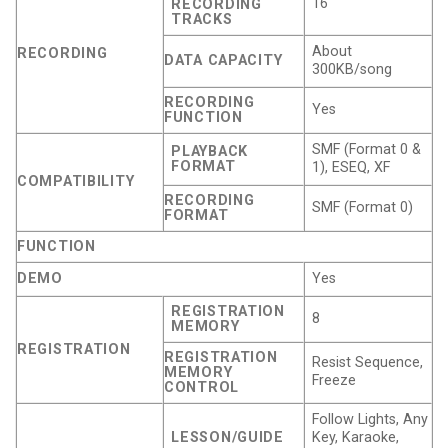
16
RECORDING
TRACKS
About
RECORDING
DATA CAPACITY
300KB/song
RECORDING
Yes
FUNCTION
SMF (Format 0 &
PLAYBACK
FORMAT
1), ESEQ, XF
COMPATIBILITY
RECORDING
SMF (Format 0)
FORMAT
FUNCTION
DEMO
Yes
REGISTRATION
8
MEMORY
REGISTRATION
REGISTRATION
Resist Sequence,
MEMORY
Freeze
CONTROL
Follow Lights, Any
LESSON/GUIDE
Key, Karaoke,