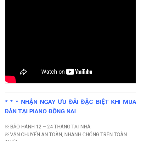
* * * NHẬN NGAY ƯU ĐÃI ĐẶC BIỆT KHI MUA
ĐÀN TẠI PIANO ĐỒNG NAI
※ BẢO HÀNH 12 – 24 THÁNG TẠI NHÀ.
※ VẬN CHUYỂN AN TOÀN, NHANH CHÓNG TRÊN TOÀN