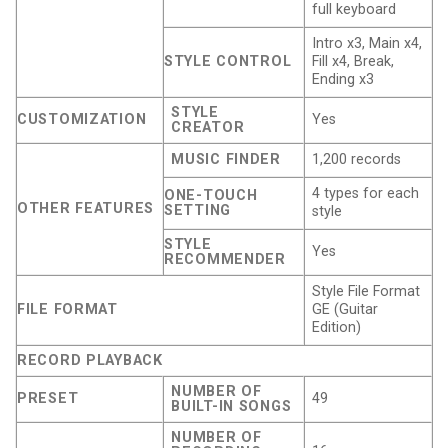
full keyboard
Intro x3, Main x4,
STYLE CONTROL
Fill x4, Break,
Ending x3
STYLE
CUSTOMIZATION
Yes
CREATOR
MUSIC FINDER
1,200 records
4 types for each
ONE-TOUCH
OTHER FEATURES
SETTING
style
STYLE
Yes
RECOMMENDER
Style File Format
FILE FORMAT
GE (Guitar
Edition)
RECORD PLAYBACK
NUMBER OF
PRESET
49
BUILT-IN SONGS
NUMBER OF