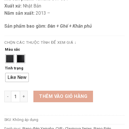
Xuất xứ:
Nhật Bản
Năm sản xuất:
2013 –
Sản phẩm bao gồm:
Đàn + Ghế + Khăn phủ
CHỌN CÁC THUỘC TÍNH ĐỂ XEM GIÁ ↓
Màu sắc
Tình trạng
Like New
Đàn Piano Điện Yamaha CVP-601 số lượng
THÊM VÀO GIỎ HÀNG
SKU:
Không áp dụng
Danh mục:
Piano điện Yamaha
,
CVP - Clavinova Series
,
Piano Điện