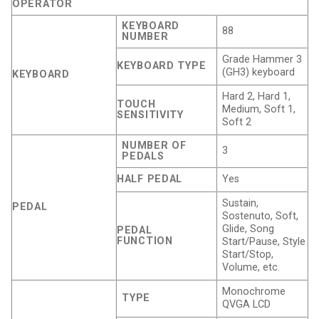
OPERATOR
KEYBOARD
88
NUMBER
Grade Hammer 3
KEYBOARD TYPE
(GH3) keyboard
KEYBOARD
Hard 2, Hard 1,
TOUCH
Medium, Soft 1,
SENSITIVITY
Soft 2
NUMBER OF
3
PEDALS
HALF PEDAL
Yes
Sustain,
PEDAL
Sostenuto, Soft,
Glide, Song
PEDAL
FUNCTION
Start/Pause, Style
Start/Stop,
Volume, etc.
Monochrome
TYPE
QVGA LCD