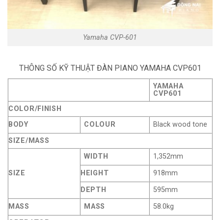
Yamaha CVP-601
THÔNG SỐ KỸ THUẬT
ĐÀN PIANO YAMAHA
CVP601
YAMAHA
CVP601
COLOR/FINISH
BODY
COLOUR
Black wood tone
SIZE/MASS
WIDTH
1,352mm
SIZE
HEIGHT
918mm
DEPTH
595mm
MASS
MASS
58.0kg