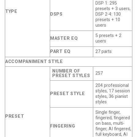
DSP 1: 295
presets + 3 users,
TYPE
DSPS
DSP 2-4: 130
presets + 10
users
5 presets + 2
MASTER EQ
users
PART EQ
27 parts
ACCOMPANIMENT STYLE
NUMBER OF
257
PRESET STYLES
204 professional
styles, 17 session
PRESET STYLE
styles, 36 pianist
styles
Single finger,
PRESET
fingered, fingered
on bass, multi-
FINGERING
finger, AI fingered,
full keyboard, AI