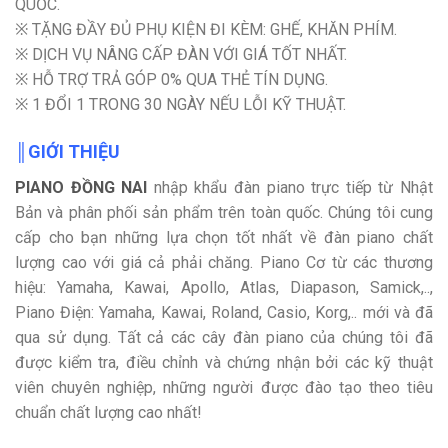
QUỐC.
※ TẶNG ĐẦY ĐỦ PHỤ KIỆN ĐI KÈM: GHẾ, KHĂN PHÍM.
※ DỊCH VỤ NÂNG CẤP ĐÀN VỚI GIÁ TỐT NHẤT.
※ HỖ TRỢ TRẢ GÓP 0% QUA THẺ TÍN DỤNG.
※ 1 ĐỔI 1 TRONG 30 NGÀY NẾU LỖI KỸ THUẬT.
║GIỚI THIỆU
PIANO ĐỒNG NAI
nhập khẩu đàn piano trực tiếp từ Nhật
Bản và phân phối sản phẩm trên toàn quốc. Chúng tôi cung
cấp cho bạn những lựa chọn tốt nhất về đàn piano chất
lượng cao với giá cả phải chăng. Piano Cơ từ các thương
hiệu: Yamaha, Kawai, Apollo, Atlas, Diapason, Samick,..,
Piano Điện: Yamaha, Kawai, Roland, Casio, Korg,.. mới và đã
qua sử dụng. Tất cả các cây đàn piano của chúng tôi đã
được kiểm tra, điều chỉnh và chứng nhận bởi các kỹ thuật
viên chuyên nghiệp, những người được đào tạo theo tiêu
chuẩn chất lượng cao nhất!