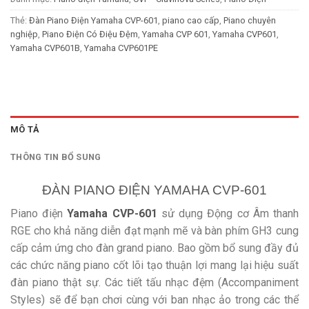
Thẻ:
Đàn Piano Điện Yamaha CVP-601
,
piano cao cấp
,
Piano chuyên
nghiệp
,
Piano Điện Có Điệu Đệm
,
Yamaha CVP 601
,
Yamaha CVP601
,
Yamaha CVP601B
,
Yamaha CVP601PE
MÔ TẢ
THÔNG TIN BỔ SUNG
ĐÀN PIANO ĐIỆN YAMAHA CVP-601
Piano điện
Yamaha CVP-601
sử dụng Động cơ Âm thanh
RGE cho khả năng diễn đạt mạnh mẽ và bàn phím GH3 cung
cấp cảm ứng cho đàn grand piano. Bao gồm bổ sung đầy đủ
các chức năng piano cốt lõi tạo thuận lợi mang lại hiệu suất
đàn piano thật sự. Các tiết tấu nhạc đệm (Accompaniment
Styles) sẽ để bạn chơi cùng với ban nhạc ảo trong các thể