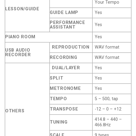
Your Tempo
LESSON/GUIDE
GUIDE LAMP
Yes
PERFORMANCE
Yes
ASSISTANT
PIANO ROOM
Yes
REPRODUCTION
WAV format
USB AUDIO
RECORDER
RECORDING
WAV format
DUAL/LAYER
Yes
SPLIT
Yes
METRONOME
Yes
TEMPO
5 – 500, tap
TRANSPOSE
-12 – 0 – +12
OTHERS
414.8 – 440 –
TUNING
466.8Hz
SCALE
9 types