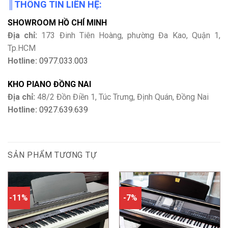
║
THÔNG TIN LIÊN HỆ:
SHOWROOM HỒ CHÍ MINH
Địa chỉ:
173 Đinh Tiên Hoàng, phường Đa Kao, Quận 1,
Tp.HCM
Hotline:
0977.033.003
KHO PIANO ĐỒNG NAI
Địa chỉ:
48/2 Đồn Điền 1, Túc Trưng, Định Quán, Đồng Nai
Hotline:
0927.639.639
SẢN PHẨM TƯƠNG TỰ
-11%
-7%