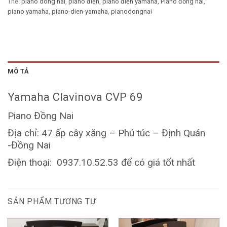
Thẻ:
piano dong nai
,
piano điện
,
piano điện yamaha
,
Piano đồng nai
,
piano yamaha
,
piano-dien-yamaha
,
pianodongnai
MÔ TẢ
Yamaha Clavinova CVP 69
Piano Đồng Nai
Địa chỉ: 47 ấp cây xăng – Phú túc – Định Quán
-Đồng Nai
Điện thoại: 0937.10.52.53 để có giá tốt nhất
SẢN PHẨM TƯƠNG TỰ