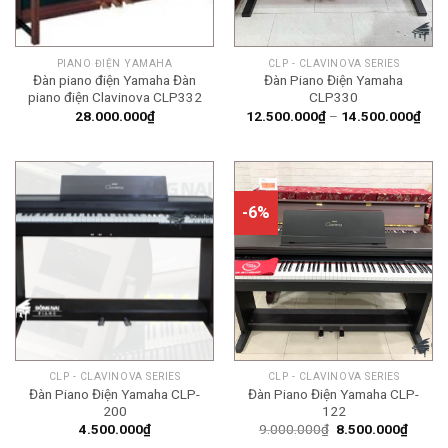
PIANO ĐIỆN YAMAHA
CLP - CLAVINOVA SERIES
Đàn piano điện Yamaha Đàn
Đàn Piano Điện Yamaha
piano điện Clavinova CLP332
CLP330
Kho
28.000.000
₫
12.500.000
₫
–
14.500.000
₫
giá:
từ
12.
đến
14.
-6%
CLP - CLAVINOVA SERIES
CLP - CLAVINOVA SERIES
Đàn Piano Điện Yamaha CLP-
Đàn Piano Điện Yamaha CLP-
200
122
Giá
Giá
4.500.000
₫
9.000.000
₫
8.500.000
₫
gốc
hiện