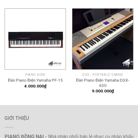
là:
tại
9.000.000₫.
là:
8.500.
PIANO ĐIỆN
DGX - PORTABLE GRAND
Đàn Piano Điện Yamaha DGX-
Đàn Piano Điện Yamaha PF-15
630
4.000.000
₫
9.000.000
₫
GIỚI THIỆU
PIANO ĐỒNG NAI -
Nhà phân phối bán lẻ nhạc cụ nhập khẩu