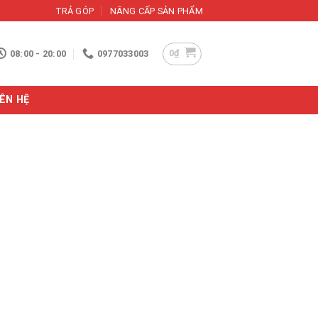
TRẢ GÓP
NÂNG CẤP SẢN PHẨM
0
₫
08:00 - 20:00
0977033003
IÊN HỆ