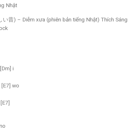
ng Nhật
い昔) – Diễm xưa (phiên bản tiếng Nhật) Thích Sáng t
Rock
[Dm] i
o [E7] wo
 [E7]
 no