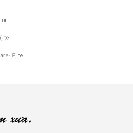
 ni
] te
re-[E] te