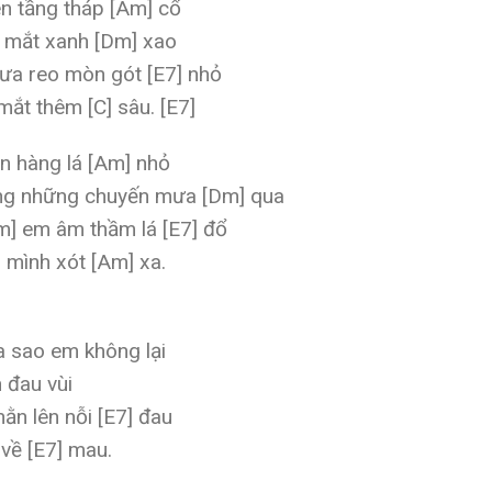
n tầng tháp [Am] cổ
ở mắt xanh [Dm] xao
mưa reo mòn gót [E7] nhỏ
ắt thêm [C] sâu. [E7]
n hàng lá [Am] nhỏ
óng những chuyến mưa [Dm] qua
m] em âm thầm lá [E7] đổ
 mình xót [Am] xa.
 sao em không lại
 đau vùi
ằn lên nỗi [E7] đau
về [E7] mau.