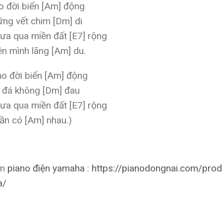
 đời biển [Am] động
ng vết chim [Dm] di
ưa qua miền đất [E7] rộng
n mình lãng [Am] du.
o đời biển [Am] động
a đá không [Dm] đau
ưa qua miền đất [E7] rộng
ần có [Am] nhau.)
àn
piano điện yamaha
:
https://pianodongnai.com/prod
a/