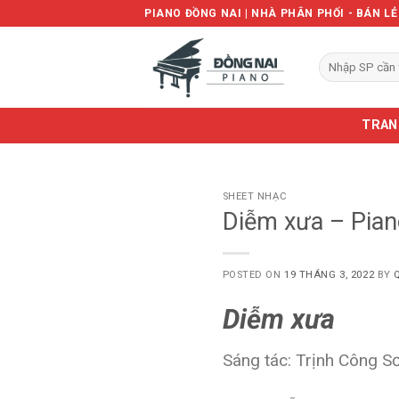
Skip
PIANO ĐỒNG NAI | NHÀ PHÂN PHỐI - BÁN L
to
content
Tìm
kiếm:
TRAN
SHEET NHẠC
Diễm xưa – Pian
POSTED ON
19 THÁNG 3, 2022
BY
Diễm xưa
Sáng tác: Trịnh Công Sơ