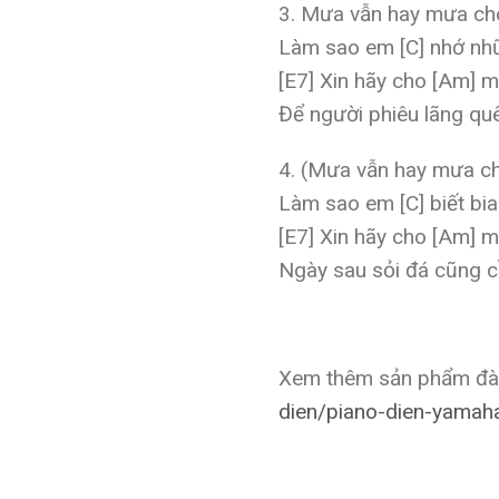
3. Mưa vẫn hay mưa cho
Làm sao em [C] nhớ nhữ
[E7] Xin hãy cho [Am] m
Để người phiêu lãng quê
4. (Mưa vẫn hay mưa ch
Làm sao em [C] biết bi
[E7] Xin hãy cho [Am] m
Ngày sau sỏi đá cũng c
Xem thêm sản phẩm đ
dien/piano-dien-yamah