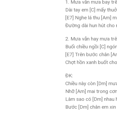
1. Mưa vẫn mưa bay trê
Dài tay em [C] mấy thu
[E7] Nghe lá thu [Am] 
Đường dài hun hút cho m
2. Mưa vẫn hay mưa trê
Buổi chiều ngồi [C] ng
[E7] Trên bước chân [A
Chợt hồn xanh buốt cho
ĐK:
Chiều này còn [Dm] mưa
Nhỡ [Am] mai trong cơn
Làm sao có [Dm] nhau h
Bước [Dm] chân em xin 