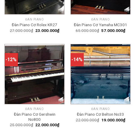
ĐÀN PIANO
ĐÀN PIANO
Đàn Piano Cơ Rolex KR27
Đàn Piano Cơ Yamaha MC301
Giá
Giá
Giá
Giá
27.000.000
₫
23.000.000
₫
65.000.000
₫
57.000.000
₫
gốc
hiện
gốc
hiện
là:
tại
là:
tại
27.000.000₫.
là:
65.000.000₫.
là:
23.000.000₫.
57.0
-12%
-14%
ĐÀN PIANO
ĐÀN PIANO
Đàn Piano Cơ Gershwin
Đàn Piano Cơ Belton No33
No800
Giá
Giá
22.000.000
₫
19.000.000
₫
gốc
hiện
Giá
Giá
25.000.000
₫
22.000.000
₫
là:
tại
gốc
hiện
22.000.000₫.
là:
là:
tại