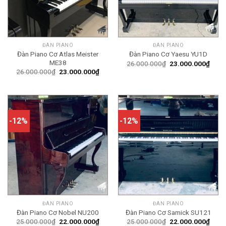
ĐÀN PIANO
ĐÀN PIANO
Đàn Piano Cơ Atlas Meister
Đàn Piano Cơ Yaesu YU1D
ME38
Giá
Giá
26.000.000
₫
23.000.000
₫
gốc
hiện
Giá
Giá
26.000.000
₫
23.000.000
₫
là:
tại
gốc
hiện
26.000.000₫.
là:
là:
tại
23.0
26.000.000₫.
là:
23.000.000₫.
-12%
-12%
ĐÀN PIANO
ĐÀN PIANO
Đàn Piano Cơ Nobel NU200
Đàn Piano Cơ Samick SU121
Giá
Giá
Giá
Giá
25.000.000
₫
22.000.000
₫
25.000.000
₫
22.000.000
₫