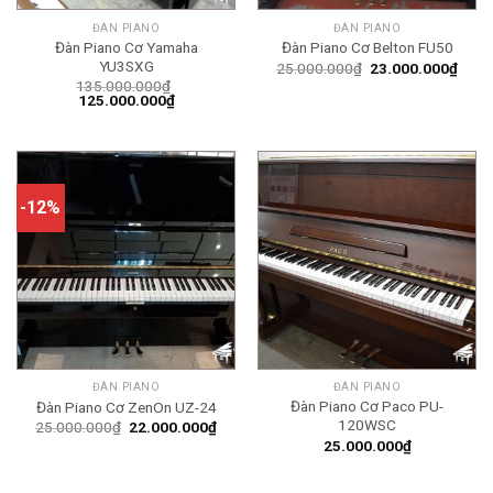
ĐÀN PIANO
ĐÀN PIANO
Đàn Piano Cơ Yamaha
Đàn Piano Cơ Belton FU50
YU3SXG
Giá
Giá
25.000.000
₫
23.000.000
₫
gốc
hiện
135.000.000
₫
là:
tại
Giá
Giá
125.000.000
₫
25.000.000₫.
là:
gốc
hiện
23.0
là:
tại
135.000.000₫.
là:
125.000.000₫.
-12%
ĐÀN PIANO
ĐÀN PIANO
Đàn Piano Cơ Paco PU-
Đàn Piano Cơ ZenOn UZ-24
120WSC
Giá
Giá
25.000.000
₫
22.000.000
₫
gốc
hiện
25.000.000
₫
là:
tại
25.000.000₫.
là:
22.000.000₫.