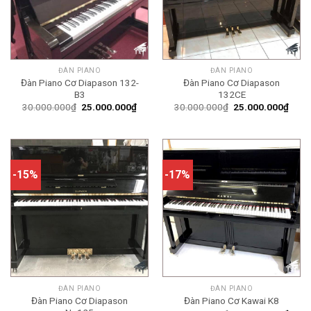
ĐÀN PIANO
ĐÀN PIANO
Đàn Piano Cơ Diapason 132-
Đàn Piano Cơ Diapason
B3
132CE
Giá
Giá
Giá
Giá
30.000.000
₫
25.000.000
₫
30.000.000
₫
25.000.000
₫
gốc
hiện
gốc
hiện
là:
tại
là:
tại
30.000.000₫.
là:
30.000.000₫.
là:
25.000.000₫.
25.0
-15%
-17%
ĐÀN PIANO
ĐÀN PIANO
Đàn Piano Cơ Diapason
Đàn Piano Cơ Kawai K8