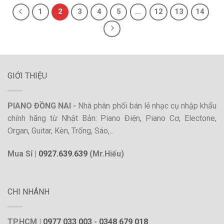
1
2
3
4
5
…
12
13
14
GIỚI THIỆU
PIANO ĐỒNG NAI -
Nhà phân phối bán lẻ nhạc cụ nhập khẩu
chính hãng từ Nhật Bản: Piano Điện, Piano Cơ, Electone,
Organ, Guitar, Kèn, Trống, Sáo,...
Mua Sỉ |
0927.639.639
(Mr.Hiếu)
CHI NHÁNH
TP.HCM |
0977 033 003
-
0348 679 018