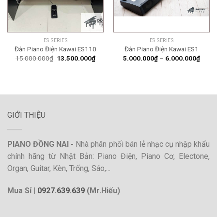
ES SERIES
ES SERIES
Đàn Piano Điện Kawai ES110
Đàn Piano Điện Kawai ES1
Giá
Giá
Khoả
15.000.000
₫
13.500.000
₫
5.000.000
₫
–
6.000.000
₫
gốc
hiện
giá:
là:
tại
từ
15.000.000₫.
là:
5.000
13.500.000₫.
đến
6.000
GIỚI THIỆU
PIANO ĐỒNG NAI -
Nhà phân phối bán lẻ nhạc cụ nhập khẩu
chính hãng từ Nhật Bản: Piano Điện, Piano Cơ, Electone,
Organ, Guitar, Kèn, Trống, Sáo,...
Mua Sỉ |
0927.639.639
(Mr.Hiếu)