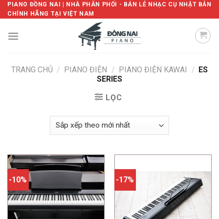
Skip
PIANO ĐỒNG NAI | NHÀ PHÂN PHỐI - BÁN LẺ NHẠC CỤ NHẬT BẢN
CHÍNH HÃNG TẠI VIỆT NAM
to
content
TRANG CHỦ
/
PIANO ĐIỆN
/
PIANO ĐIỆN KAWAI
/
ES
SERIES
LỌC
-10%
-17%