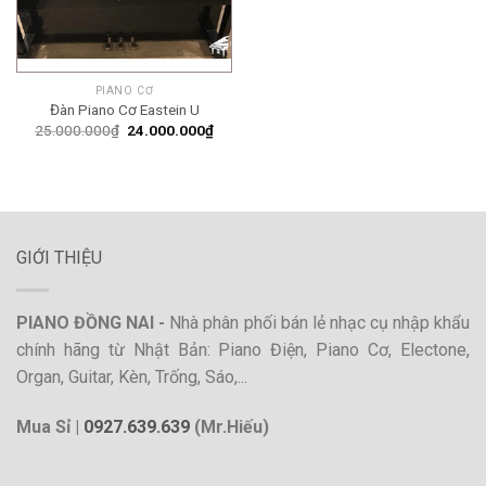
PIANO CƠ
Đàn Piano Cơ Eastein U
Giá
Giá
25.000.000
₫
24.000.000
₫
gốc
hiện
là:
tại
25.000.000₫.
là:
24.000.000₫.
GIỚI THIỆU
PIANO ĐỒNG NAI -
Nhà phân phối bán lẻ nhạc cụ nhập khẩu
chính hãng từ Nhật Bản: Piano Điện, Piano Cơ, Electone,
Organ, Guitar, Kèn, Trống, Sáo,...
Mua Sỉ |
0927.639.639
(Mr.Hiếu)