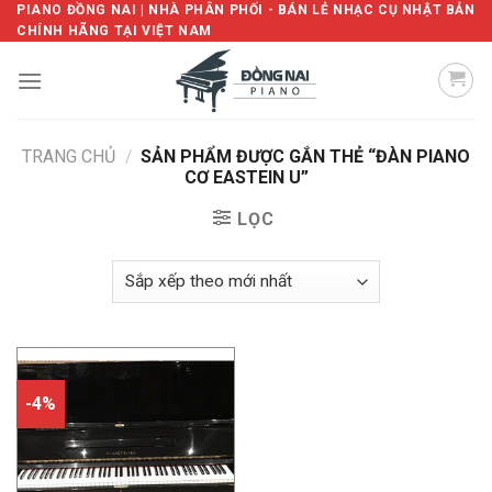
Skip
PIANO ĐỒNG NAI | NHÀ PHÂN PHỐI - BÁN LẺ NHẠC CỤ NHẬT BẢN
CHÍNH HÃNG TẠI VIỆT NAM
to
content
TRANG CHỦ
/
SẢN PHẨM ĐƯỢC GẮN THẺ “ĐÀN PIANO
CƠ EASTEIN U”
LỌC
-4%