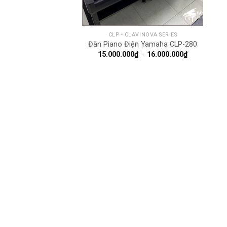
+
CLP - CLAVINOVA SERIES
Đàn Piano Điện Yamaha CLP-280
Khoảng
15.000.000
₫
–
16.000.000
₫
giá:
từ
15.000.000₫
đến
16.000.000₫