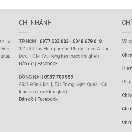
CHI NHÁNH
CH
án lẻ
TP.HCM |
0977 033 003
-
0348 679 018
Về c
 Bản:
112/30 Tây Hòa, phường Phước Long A, Thủ
Chín
itar,
Đức, HCM. (Vui lòng hẹn trước khi ghé!)
Bản đồ
|
Facebook
Hướn
ĐỒNG NAI |
0937 703 553
Phươ
48/2 Đồn Điền 1, Túc Trưng, Định Quán. (Vui
lòng hẹn trước khi ghé!)
Chín
Bản đồ
|
Facebook
Chín
Chín