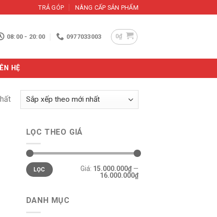
TRẢ GÓP
NÂNG CẤP SẢN PHẨM
0
₫
08:00 - 20:00
0977033003
IÊN HỆ
nhất
LỌC THEO GIÁ
Giá
Giá
Giá:
15.000.000₫
—
LỌC
tối
tối
16.000.000₫
thiểu
đa
DANH MỤC