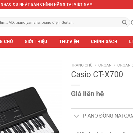
Ẻ NHẠC CỤ NHẬT BẢN CHÍNH HÃNG TẠI VIỆT NAM
G CHỦ
GIỚI THIỆU
THƯ VIỆN
CHÍNH SÁCH
L
TRANG CHỦ
/
ORGAN
/
ORGAN 
Casio CT-X700
Giá liên hệ
PIANO ĐỒNG NAI CA