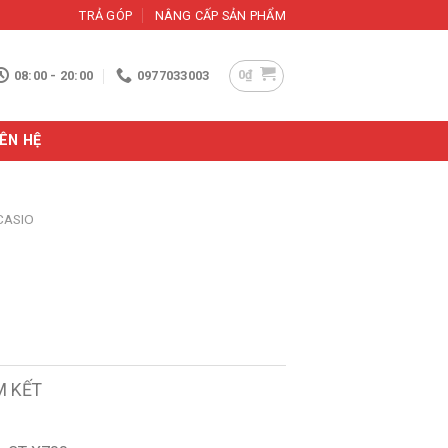
TRẢ GÓP
NÂNG CẤP SẢN PHẨM
0
₫
08:00 - 20:00
0977033003
IÊN HỆ
CASIO
M KẾT