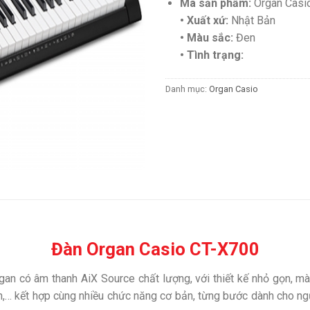
Mã sản phẩm:
Organ Casi
• Xuất xứ:
Nhật Bản
• Màu sắc:
Đen
• Tình trạng:
Danh mục:
Organ Casio
Đàn Organ Casio CT-X700
gan có âm thanh AiX Source chất lượng, với thiết kế nhỏ gọn, mà
sẵn,… kết hợp cùng nhiều chức năng cơ bản, từng bước dành cho ng