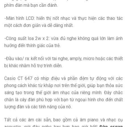
phím đàn mà bạn cần đánh.
-Màn hình LCD: hiển thị nốt nhạc và thực hiện các thao tác
một cách đơn giản và dễ dàng nhất.
-Công suất loa 2w x 2: vừa đủ nghe không quá lớn làm ảnh
hưởng đến thính giác của trẻ.
-Đầu vào/ ra: kết nối với tai nghe, amply, micro hoặc các thiết
bị khác nhằm hỗ trợ trình diễn.
Casio CT 647 có nhịp điệu và phần đệm tự động với các
phong cách khác từ khắp nơi trên thế giới, giúp bạn thỏa sức
sáng tạo trong thế giới âm nhạc của riêng mình. Đây chắc
chắn là cây đàn phù hợp với bạn từ ngoại hình cho đến chất
lượng đàn và các tính năng của nó.
Tất cả các âm cài sẵn, bao gồm cả âm piano và nhạc cụ
acoustic, giờ đây nghe hay hơn bao giờ hết!
Đàn organ