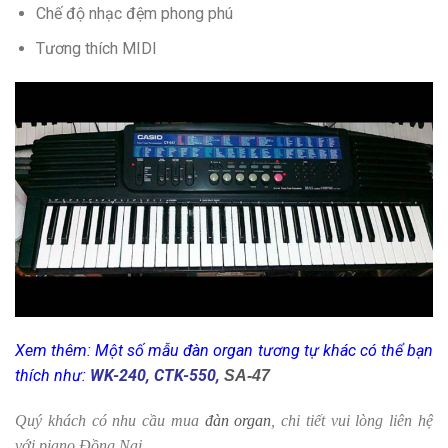
Chế độ nhạc đệm phong phú
Tương thích MIDI
Xem thêm: Một số mẫu đàn organ tương tự khác có thể bạn
thích như:
WK-240
,
CTK-550,
SA-47
Quý khách có nhu cầu mua
đàn organ
, chi tiết vui lòng liên hệ
với piano Đồng Nai