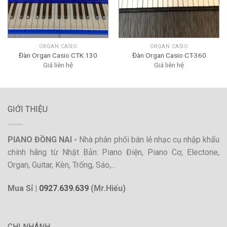
ORGAN CASIO
ORGAN CASIO
Đàn Organ Casio CTK 130
Đàn Organ Casio CT-360
Giá liên hệ
Giá liên hệ
GIỚI THIỆU
PIANO ĐỒNG NAI -
Nhà phân phối bán lẻ nhạc cụ nhập khẩu
chính hãng từ Nhật Bản: Piano Điện, Piano Cơ, Electone,
Organ, Guitar, Kèn, Trống, Sáo,...
Mua Sỉ |
0927.639.639
(Mr.Hiếu)
CHI NHÁNH