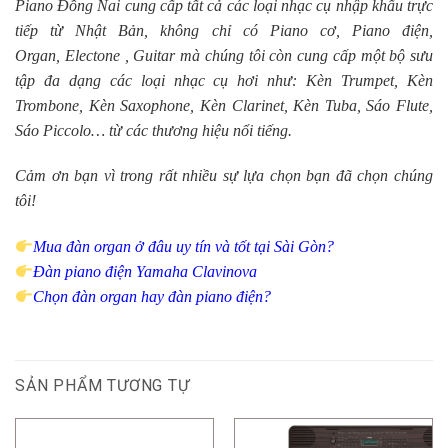
Piano Đồng Nai cung cấp tất cả các loại nhạc cụ nhập khẩu trực
tiếp từ Nhật Bản, không chỉ có
Piano cơ
,
Piano điện
,
Organ
,
Electone
,
Guitar
mà chúng tôi còn c
ung cấp một bộ sưu
tập đa dạng các loại nhạc cụ hơi như:
Kèn Trumpet
,
Kèn
Trombone
, Kèn Saxophone,
Kèn Clarinet
,
Kèn Tuba
,
Sáo Flute
,
Sáo Piccolo… từ các thương hiệu nổi tiếng.
Cảm ơn bạn vì trong rất nhiều sự lựa chọn bạn đã chọn chúng
tôi!
Mua đàn organ ở đâu uy tín và tốt tại Sài Gòn?
Đàn piano điện Yamaha Clavinova
Chọn đàn organ hay đàn piano điện?
SẢN PHẨM TƯƠNG TỰ