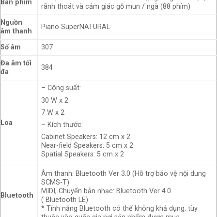
Bàn phím
rãnh thoát và cảm giác gỗ mun / ngà (88 phím)
Nguồn
Piano SuperNATURAL
âm thanh
Số âm
307
Đa âm tối
384
đa
– Công suất:
30 W x 2
7 W x 2
Loa
– Kích thước:
Cabinet Speakers: 12 cm x 2
Near-field Speakers: 5 cm x 2
Spatial Speakers: 5 cm x 2
Âm thanh: Bluetooth Ver 3.0 (Hỗ trợ bảo vệ nội dung
SCMS-T)
MIDI, Chuyển bản nhạc: Bluetooth Ver 4.0
Bluetooth
( Bluetooth LE)
* Tính năng Bluetooth có thể không khả dụng, tùy