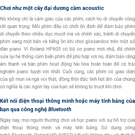
Chơi như một cây
đại dương cầm
acoustic
Nó không chỉ là cảm giác của các phím; cách họ di chuyển cũng
rất quan trọng. Mỗi phím đều có chốt ổn định để đảm bảo phím
di chuyển theo chiều dọc mượt mà và chính xác, tránh di chuyển
phím sang một bên và tiếng ồn khi chơi glissandos trên một số
đàn piano. Vì Roland HP605 có bộ cơ piano mới nhấ, đã chỉnh
sửa lại hệ thống cảm biến phím để phù hợp với nó, đảm bảo rằng
âm thanh và bàn phím hoạt động hài hòa hoàn toàn để có trải
nghiệm piano tuyệt vời nhất. Cuối cùng, các phím có giao diện
của gỗ mun và ngà voi thật, đồng thời đặc tính hút ẩm của chúng
có nghĩa là các ngón tay của bạn sẽ không bị trượt khi chơi.
Kết nối điện thoại thông minh hoặc máy tính bảng của
bạn qua công nghệ
Bluetooth
Ngày nay, mọi người thường chơi và học piano với sự hỗ trợ của
điện thoại thông minh và máy tính bảng. Sử dụng công