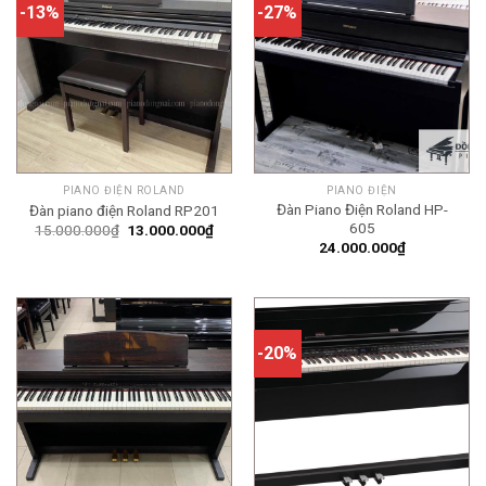
-13%
-27%
PIANO ĐIỆN ROLAND
PIANO ĐIỆN
Đàn Piano Điện Roland HP-
Đàn piano điện Roland RP201
605
Giá
Giá
15.000.000
₫
13.000.000
₫
gốc
hiện
24.000.000
₫
là:
tại
15.000.000₫.
là:
13.000.000₫.
-20%