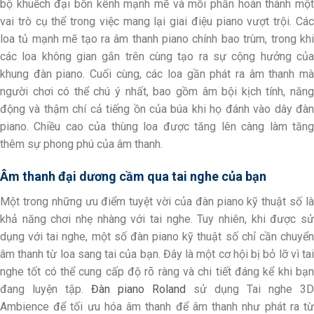
bộ khuếch đại bốn kênh mạnh mẽ và mỗi phần hoàn thành một
vai trò cụ thể trong việc mang lại giai điệu piano vượt trội. Các
loa tủ mạnh mẽ tạo ra âm thanh piano chính bao trùm, trong khi
các loa không gian gắn trên cùng tạo ra sự cộng hưởng của
khung đàn piano. Cuối cùng, các loa gần phát ra âm thanh mà
người chơi có thể chú ý nhất, bao gồm âm bội kịch tính, năng
động và thậm chí cả tiếng ồn của búa khi họ đánh vào dây đàn
piano. Chiều cao của thùng loa được tăng lên càng làm tăng
thêm sự phong phú của âm thanh.
Âm thanh đại dương cầm qua tai nghe của bạn
Một trong những ưu điểm tuyệt vời của đàn piano kỹ thuật số là
khả năng chơi nhẹ nhàng với tai nghe. Tuy nhiên, khi được sử
dụng với tai nghe, một số đàn piano kỹ thuật số chỉ cần chuyển
âm thanh từ loa sang tai của bạn. Đây là một cơ hội bị bỏ lỡ vì tai
nghe tốt có thể cung cấp độ rõ ràng và chi tiết đáng kể khi bạn
đang luyện tập.
Đàn piano Roland
sử dụng Tai nghe 3D
Ambience để tối ưu hóa âm thanh để âm thanh như phát ra từ