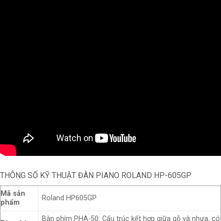
THÔNG SỐ KỸ THUẬT
ĐÀN PIANO ROLAND
HP-605GP
Mã sản
Roland HP605GP
phẩm
Bàn phím PHA-50: Cấu trúc kết hợp giữa gỗ và nhựa, có