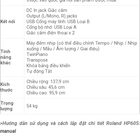
thuộc vào quốc gia nơi sản phẩm được mua.
DC In jack Giắc cắm
Output (L/Mono, R) jacks
Kết nối
USB Cổng máy tính: USB Loại B
Cổng bộ nhớ: USB Loại A
Giắc cắm điện thoại x 2
Máy đếm nhịp (có thể điều chỉnh Tempo / Nhịp / Nhịp
xuống / Mẫu / Âm lượng / Giai điệu)
Tính
TwinPiano
năng
Transpose
khác
Khóa bảng điều khiển
Tự động Tắt
Chiều rộng: 137,9 cm
Kích
Chiều sâu: 45,6 cm
thước
Chiều cao: 95,9 cm
Trọng
54 kg
lượng
>Hướng dẫn sử dụng và cách lắp đặt chi tiết Roland HP605:
manual