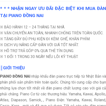
* * * NHẬN NGAY ƯU ĐÃI ĐẶC BIỆT KHI MUA ĐÀN
TẠI PIANO ĐỒNG NAI
※ BẢO HÀNH 12 – 24 THÁNG TẠI NHÀ.
※ VẬN CHUYỂN AN TOÀN, NHANH CHÓNG TRÊN TOÀN QUỐC.
※ TẶNG ĐẦY ĐỦ PHỤ KIỆN ĐI KÈM: GHẾ, KHĂN PHÍM.
※ DỊCH VỤ NÂNG CẤP ĐÀN VỚI GIÁ TỐT NHẤT.
※ HỖ TRỢ TRẢ GÓP 0% QUA THẺ TÍN DỤNG.
※ 1 ĐỔI 1 TRONG 30 NGÀY NẾU LỖI KỸ THUẬT.
║GIỚI THIỆU
PIANO ĐỒNG NAI
nhập khẩu đàn piano trực tiếp từ Nhật Bản v
phân phối sản phẩm trên toàn quốc. Chúng tôi cung cấp cho bạn
những lựa chọn tốt nhất về đàn piano chất lượng cao với giá cả
phải chăng. Piano Cơ từ các thương hiệu: Yamaha, Kawai, Apollo,
Atlas, Diapason, Samick,.., Piano Điện: Yamaha, Kawai, Roland,
Casio, Korg,.. mới và đã qua sử dụng. Tất cả các cây đàn piano