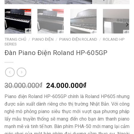
TRANG CHỦ
/
PIANO ĐIỆN
/
PIANO ĐIỆN ROLAND
/
ROLAND HP
SERIES
Đàn Piano Điện Roland HP-605GP
Giá
Giá
30.000.000
₫
24.000.000
₫
gốc
hiện
Piano điện Roland HP-605GP chính là Roland HP605 nhưng
là:
tại
được sản xuất dành riêng cho thị trường Nhật Bản. Với công
30.000.000₫.
là:
nghệ mô phỏng piano siêu thực mới vượt qua phương pháp
24.000.000₫.
lấy mẫu truyền thống sẽ mang đến cho bạn âm thanh piano
mạnh mẽ và tinh tế hơn. Bàn phím PHA-50 mới mang lại cảm
giác chơi của một bàn phím đại dương cầm thực sự. Ngoài