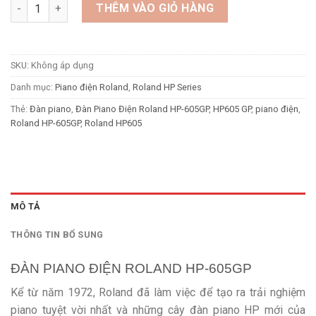
Đàn Piano Điện Roland HP-605GP số lượng
THÊM VÀO GIỎ HÀNG
SKU:
Không áp dụng
Danh mục:
Piano điện Roland
,
Roland HP Series
Thẻ:
Đàn piano
,
Đàn Piano Điện Roland HP-605GP
,
HP605 GP
,
piano điện
,
Roland HP-605GP
,
Roland HP605
MÔ TẢ
THÔNG TIN BỔ SUNG
ĐÀN PIANO ĐIỆN ROLAND HP-605GP
Kể từ năm 1972, Roland đã làm việc để tạo ra trải nghiệm
piano tuyệt vời nhất và những cây đàn piano HP mới của