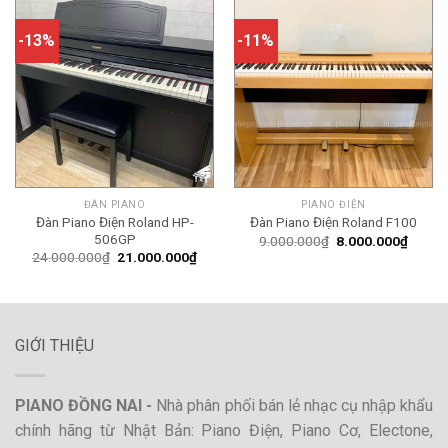
14.000.000₫
-13%
-11%
ĐÀN PIANO
PIANO ĐIỆN
Đàn Piano Điện Roland HP-
Đàn Piano Điện Roland F100
506GP
Giá
Giá
9.000.000
₫
8.000.000
₫
gốc
hiện
Giá
Giá
24.000.000
₫
21.000.000
₫
là:
tại
gốc
hiện
9.000.000₫.
là:
là:
tại
8.000.
24.000.000₫.
là:
21.000.000₫.
GIỚI THIỆU
PIANO ĐỒNG NAI -
Nhà phân phối bán lẻ nhạc cụ nhập khẩu
chính hãng từ Nhật Bản: Piano Điện, Piano Cơ, Electone,