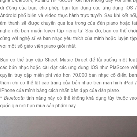
nghệ
Bluetooth
, Roland HP-605GP kết nối không dây với thiết b
di động của bạn, cho phép bạn tận dụng các ứng dụng iOS /
Android phổ biến và video thực hành trực tuyến. Sau khi kết nối,
âm thanh sẽ được chuyển qua loa trong của đàn piano hoặc tai
nghe nếu bạn muốn luyện tập riêng tư. Sau đó, bạn có thể chơi
cùng với nghệ sĩ và ban nhạc yêu thích của mình hoặc luyện tập
với một số giáo viên piano giỏi nhất.
Bạn có thể truy cập Sheet Music Direct để tải xuống một loạt
các bản nhạc hoặc cài đặt các ứng dụng iOS như PiaScore với
quyền truy cập miễn phí vào hơn 70.000 bản nhạc cổ điển; bạn
thậm chí có thể lật các trang của bản nhạc trên màn hình iPad /
iPhone của mình bằng cách nhấn bàn đạp của đàn piano.
*
Bluetooth
tính năng này có thể không khả dụng tùy thuộc vào
quốc gia nơi bạn mua sản phẩm này.