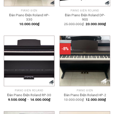
PIANO ĐIỆN
PIANO ĐIỆN ROLAND
Đàn Piano Điện Roland HP-
Đàn Piano Điện Roland DP-
330
90S
Giá
Giá
10.000.000
₫
25.000.000
₫
20.000.000
₫
gốc
hiện
là:
tại
25.000.000₫.
là:
20.0
-8%
PIANO ĐIỆN ROLAND
PIANO ĐIỆN
Đàn Piano Điện Roland RP-30
Đàn Piano Điện Roland HP-2
Khoảng
Giá
Giá
9.500.000
₫
–
14.000.000
₫
13.000.000
₫
12.000.000
₫
giá:
gốc
hiện
từ
là:
tại
9.500.000₫
13.000.000₫.
là:
đến
12.0