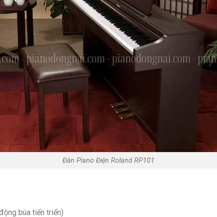
Đàn Piano Điện Roland RP101
ộng búa tiến triển)