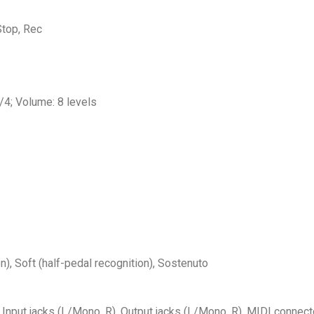
Stop, Rec
/4; Volume: 8 levels
), Soft (half-pedal recognition), Sostenuto
 Input jacks (L/Mono, R), Output jacks (L/Mono, R), MIDI connecto