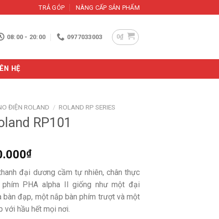
TRẢ GÓP
NÂNG CẤP SẢN PHẨM
0
₫
08:00 - 20:00
0977033003
IÊN HỆ
NO ĐIỆN ROLAND
/
ROLAND RP SERIES
Roland RP101
Giá
0.000
₫
hiện
anh đại dương cầm tự nhiên, chân thực
tại
 phím PHA alpha II giống như một đại
0.000₫.
là:
 bàn đạp, một nắp bàn phím trượt và một
12.000.000₫.
p với hầu hết mọi nơi.