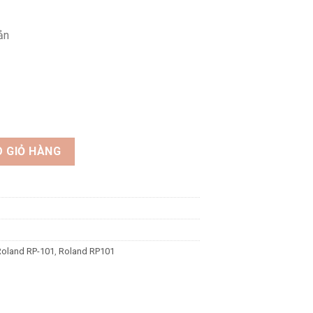
ản
số lượng
 GIỎ HÀNG
Roland RP-101
,
Roland RP101