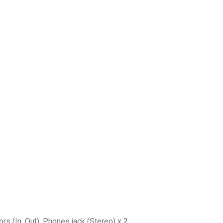
rs (In, Out), Phones jack (Stereo) x 2