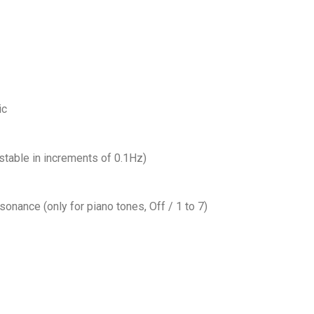
ic
stable in increments of 0.1Hz)
onance (only for piano tones, Off / 1 to 7)