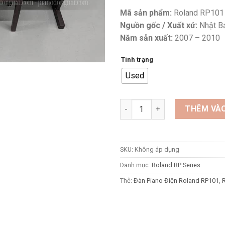
Mã sản phẩm:
Roland RP101
Nguồn gốc / Xuất xứ:
Nhật B
Năm sản xuất:
2007 – 2010
Tình trạng
Used
Đàn Piano Điện Roland RP101 
THÊM VÀO
SKU:
Không áp dụng
Danh mục:
Roland RP Series
Thẻ:
Đàn Piano Điện Roland RP101
,