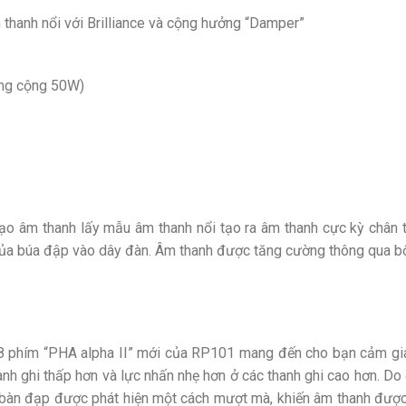
thanh nổi với Brilliance và cộng hưởng “Damper”
ổng cộng 50W)
 âm thanh lấy mẫu âm thanh nổi tạo ra âm thanh cực kỳ chân thự
ế của búa đập vào dây đàn. Âm thanh được tăng cường thông qua 
 phím “PHA alpha II” mới của RP101 mang đến cho bạn cảm gi
anh ghi thấp hơn và lực nhấn nhẹ hơn ở các thanh ghi cao hơn. Do 
rí bàn đạp được phát hiện một cách mượt mà, khiến âm thanh được