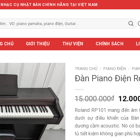
Ẻ NHẠC CỤ NHẬT BẢN CHÍNH HÃNG TẠI VIỆT NAM
G CHỦ
GIỚI THIỆU
THƯ VIỆN
CHÍNH SÁCH
L
TRANG CHỦ
/
PIANO ĐIỆN
/
PIA
Đàn Piano Điện 
Giá
15.000.000
₫
12.00
gốc
Roland RP101 mang đến âm th
là:
dưới sự điều khiển của Bàn
15.00
dương cầm acoustic. Nó có ba
tủ tiết kiệm không gian phù hợ