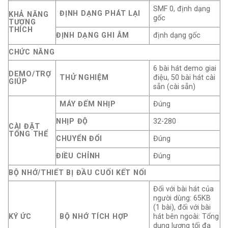
SMF 0, định dạng
ĐỊNH DẠNG PHÁT LẠI
KHẢ NĂNG
gốc
TƯƠNG
THÍCH
ĐỊNH DẠNG GHI ÂM
định dạng gốc
CHỨC NĂNG
6 bài hát demo giai
DEMO/TRỢ
THỬ NGHIỆM
điệu, 50 bài hát cài
GIÚP
sẵn (cài sẵn)
MÁY ĐẾM NHỊP
Đúng
NHỊP ĐỘ
32-280
CÀI ĐẶT
TỔNG THỂ
CHUYỂN ĐỔI
Đúng
ĐIỀU CHỈNH
Đúng
BỘ NHỚ/THIẾT BỊ ĐẦU CUỐI KẾT NỐI
Đối với bài hát của
người dùng: 65KB
(1 bài), đối với bài
KÝ ỨC
BỘ NHỚ TÍCH HỢP
hát bên ngoài: Tổng
dung lượng tối đa