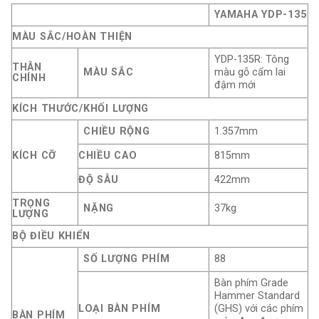
YAMAHA YDP-135
MÀU SẮC/HOÀN THIỆN
YDP-135R: Tông
THÂN
MÀU SẮC
màu gỗ cẩm lai
CHÍNH
đậm mới
KÍCH THƯỚC/KHỐI LƯỢNG
CHIỀU RỘNG
1.357mm
KÍCH CỠ
CHIỀU CAO
815mm
ĐỘ SÂU
422mm
TRỌNG
NẶNG
37kg
LƯỢNG
BỘ ĐIỀU KHIỂN
SỐ LƯỢNG PHÍM
88
Bàn phím Grade
Hammer Standard
LOẠI BÀN PHÍM
(GHS) với các phím
BÀN PHÍM