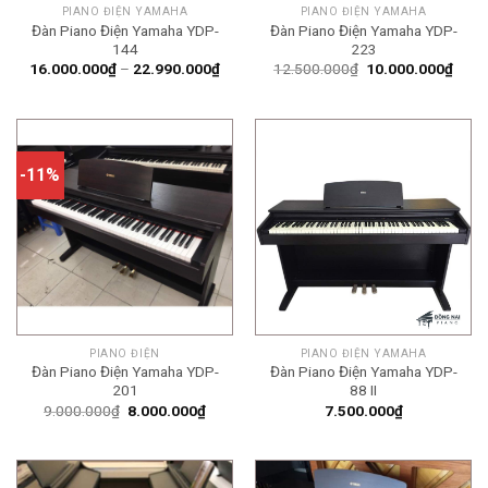
PIANO ĐIỆN YAMAHA
PIANO ĐIỆN YAMAHA
Đàn Piano Điện Yamaha YDP-
Đàn Piano Điện Yamaha YDP-
144
223
Khoảng
Giá
Giá
16.000.000
₫
–
22.990.000
₫
12.500.000
₫
10.000.000
₫
giá:
gốc
hiện
từ
là:
tại
16.000.000₫
12.500.000₫.
là:
đến
10.0
22.990.000₫
-11%
PIANO ĐIỆN
PIANO ĐIỆN YAMAHA
Đàn Piano Điện Yamaha YDP-
Đàn Piano Điện Yamaha YDP-
201
88 II
Giá
Giá
9.000.000
₫
8.000.000
₫
7.500.000
₫
gốc
hiện
là:
tại
9.000.000₫.
là:
8.000.000₫.