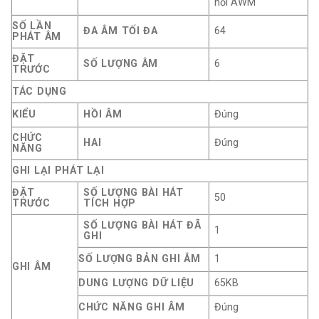
nổi AWM
SỐ LẦN
ĐA ÂM TỐI ĐA
64
PHÁT ÂM
ĐẶT
SỐ LƯỢNG ÂM
6
TRƯỚC
TÁC DỤNG
KIỂU
HỒI ÂM
Đúng
CHỨC
HAI
Đúng
NĂNG
GHI LẠI PHÁT LẠI
ĐẶT
SỐ LƯỢNG BÀI HÁT
50
TRƯỚC
TÍCH HỢP
SỐ LƯỢNG BÀI HÁT ĐÃ
1
GHI
SỐ LƯỢNG BẢN GHI ÂM
1
GHI ÂM
DUNG LƯỢNG DỮ LIỆU
65KB
CHỨC NĂNG GHI ÂM
Đúng