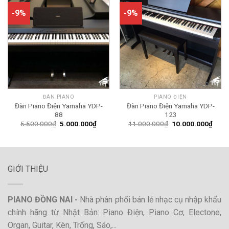
-9%
-9%
ĐÀN PIANO
PIANO ĐIỆN
Đàn Piano Điện Yamaha YDP-
Đàn Piano Điện Yamaha YDP-
88
123
Giá
Giá
Giá
Giá
5.500.000
₫
5.000.000
₫
11.000.000
₫
10.000.000
₫
gốc
hiện
gốc
hiện
là:
tại
là:
tại
5.500.000₫.
là:
11.000.000₫.
là:
5.000.000₫.
10.0
GIỚI THIỆU
PIANO ĐỒNG NAI -
Nhà phân phối bán lẻ nhạc cụ nhập khẩu
chính hãng từ Nhật Bản: Piano Điện, Piano Cơ, Electone,
Organ, Guitar, Kèn, Trống, Sáo,...