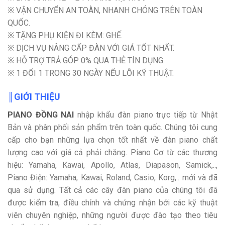
※ VẬN CHUYỂN AN TOÀN, NHANH CHÓNG TRÊN TOÀN
QUỐC.
※ TẶNG PHỤ KIỆN ĐI KÈM: GHẾ.
※ DỊCH VỤ NÂNG CẤP ĐÀN VỚI GIÁ TỐT NHẤT.
※ HỖ TRỢ TRẢ GÓP 0% QUA THẺ TÍN DỤNG.
※ 1 ĐỔI 1 TRONG 30 NGÀY NẾU LỖI KỸ THUẬT.
║GIỚI THIỆU
PIANO ĐỒNG NAI
nhập khẩu đàn piano trực tiếp từ Nhật
Bản và phân phối sản phẩm trên toàn quốc. Chúng tôi cung
cấp cho bạn những lựa chọn tốt nhất về đàn piano chất
lượng cao với giá cả phải chăng. Piano Cơ từ các thương
hiệu: Yamaha, Kawai, Apollo, Atlas, Diapason, Samick,..,
Piano Điện: Yamaha, Kawai, Roland, Casio, Korg,.. mới và đã
qua sử dụng. Tất cả các cây đàn piano của chúng tôi đã
được kiểm tra, điều chỉnh và chứng nhận bởi các kỹ thuật
viên chuyên nghiệp, những người được đào tạo theo tiêu