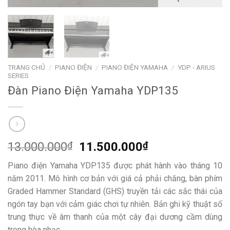
TRANG CHỦ
/
PIANO ĐIỆN
/
PIANO ĐIỆN YAMAHA
/
YDP - ARIUS
SERIES
Đàn Piano Điện Yamaha YDP135
Giá
Giá
13.000.000
₫
11.500.000
₫
gốc
hiện
Piano điện Yamaha YDP135 được phát hành vào tháng 10
là:
tại
năm 2011. Mô hình cơ bản với giá cả phải chăng, bàn phím
13.000.000₫.
là:
Graded Hammer Standard (GHS) truyền tải các sắc thái của
11.500.000₫.
ngón tay bạn với cảm giác chơi tự nhiên. Bản ghi kỹ thuật số
trung thực về âm thanh của một cây đại dương cầm dùng
trong hòa nhạc.