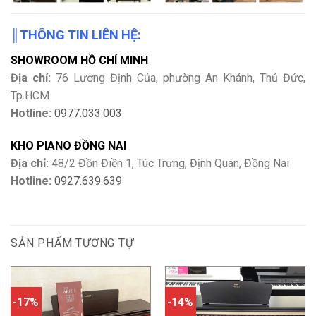
║
THÔNG TIN LIÊN HỆ:
SHOWROOM HỒ CHÍ MINH
Địa chỉ:
76 Lương Định Của, phường An Khánh, Thủ Đức,
Tp.HCM
Hotline:
0977.033.003
KHO PIANO ĐỒNG NAI
Địa chỉ:
48/2 Đồn Điền 1, Túc Trưng, Định Quán, Đồng Nai
Hotline:
0927.639.639
SẢN PHẨM TƯƠNG TỰ
-17%
-14%