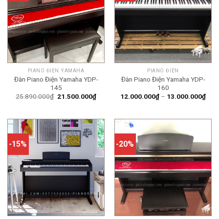
PIANO ĐIỆN YAMAHA
PIANO ĐIỆN
Đàn Piano Điện Yamaha YDP-
Đàn Piano Điện Yamaha YDP-
145
160
Giá
Giá
Kho
25.890.000
₫
21.500.000
₫
12.000.000
₫
–
13.000.000
₫
gốc
hiện
giá:
là:
tại
từ
25.890.000₫.
là:
12.
21.500.000₫.
đến
13.
-15%
-20%