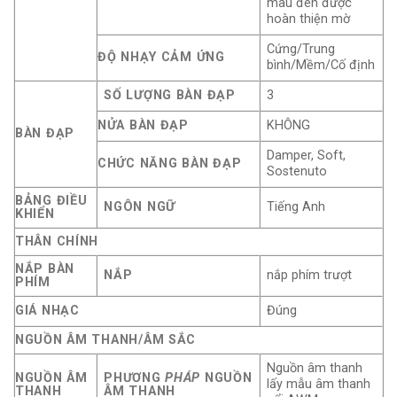
màu đen được
hoàn thiện mờ
Cứng/Trung
ĐỘ NHẠY CẢM ỨNG
bình/Mềm/Cố định
SỐ LƯỢNG BÀN ĐẠP
3
NỬA BÀN ĐẠP
KHÔNG
BÀN ĐẠP
Damper, Soft,
CHỨC NĂNG BÀN ĐẠP
Sostenuto
BẢNG ĐIỀU
NGÔN NGỮ
Tiếng Anh
KHIỂN
THÂN CHÍNH
NẮP BÀN
NẮP
nắp phím trượt
PHÍM
GIÁ NHẠC
Đúng
NGUỒN ÂM THANH/ÂM SẮC
Nguồn âm thanh
NGUỒN ÂM
PHƯƠNG
PHÁP
NGUỒN
lấy mẫu âm thanh
THANH
ÂM THANH