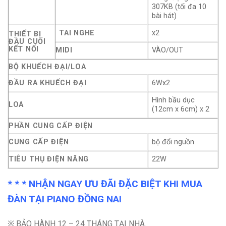
307KB (tối đa 10
bài hát)
TAI NGHE
x2
THIẾT BỊ
ĐẦU CUỐI
KẾT NỐI
MIDI
VÀO/OUT
BỘ KHUẾCH ĐẠI/LOA
ĐẦU RA KHUẾCH ĐẠI
6Wx2
Hình bầu dục
LOA
(12cm x 6cm) x 2
PHẦN CUNG CẤP ĐIỆN
CUNG CẤP ĐIỆN
bộ đổi nguồn
TIÊU THỤ ĐIỆN NĂNG
22W
* * * NHẬN NGAY ƯU ĐÃI ĐẶC BIỆT KHI MUA
ĐÀN TẠI PIANO ĐỒNG NAI
※ BẢO HÀNH 12 – 24 THÁNG TẠI NHÀ.