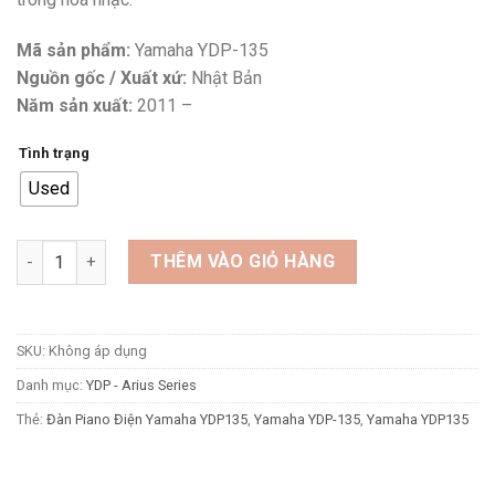
Mã sản phẩm:
Yamaha YDP-135
Nguồn gốc / Xuất xứ:
Nhật Bản
Năm sản xuất:
2011 –
Tình trạng
Used
Đàn Piano Điện Yamaha YDP135 số lượng
THÊM VÀO GIỎ HÀNG
SKU:
Không áp dụng
Danh mục:
YDP - Arius Series
Thẻ:
Đàn Piano Điện Yamaha YDP135
,
Yamaha YDP-135
,
Yamaha YDP135