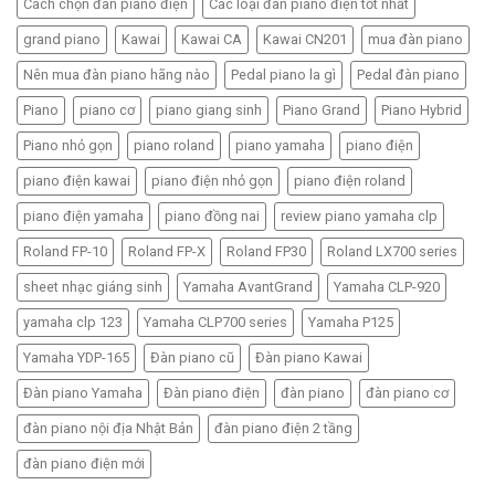
Cách chọn đàn piano điện
Các loại đàn piano điện tốt nhất
grand piano
Kawai
Kawai CA
Kawai CN201
mua đàn piano
Nên mua đàn piano hãng nào
Pedal piano la gì
Pedal đàn piano
Piano
piano cơ
piano giang sinh
Piano Grand
Piano Hybrid
Piano nhỏ gọn
piano roland
piano yamaha
piano điện
piano điện kawai
piano điện nhỏ gọn
piano điện roland
piano điện yamaha
piano đồng nai
review piano yamaha clp
Roland FP-10
Roland FP-X
Roland FP30
Roland LX700 series
sheet nhạc giáng sinh
Yamaha AvantGrand
Yamaha CLP-920
yamaha clp 123
Yamaha CLP700 series
Yamaha P125
Yamaha YDP-165
Đàn piano cũ
Đàn piano Kawai
Đàn piano Yamaha
Đàn piano điện
đàn piano
đàn piano cơ
đàn piano nội địa Nhật Bản
đàn piano điện 2 tầng
đàn piano điện mới