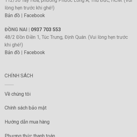
112/30 Tây Hòa, phường Phước Long A, Thủ Đức, HCM. (Vui
lòng hẹn trước khi ghé!)
Bản đồ
|
Facebook
ĐỒNG NAI |
0937 703 553
48/2 Đồn Điền 1, Túc Trưng, Định Quán. (Vui lòng hẹn trước
khi ghé!)
Bản đồ
|
Facebook
CHÍNH SÁCH
Về chúng tôi
Chính sách bảo mật
Hướng dẫn mua hàng
Phương thức thanh toán