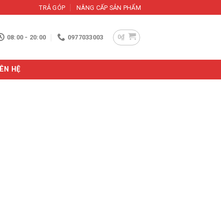
TRẢ GÓP
NÂNG CẤP SẢN PHẨM
0
₫
08:00 - 20:00
0977033003
IÊN HỆ