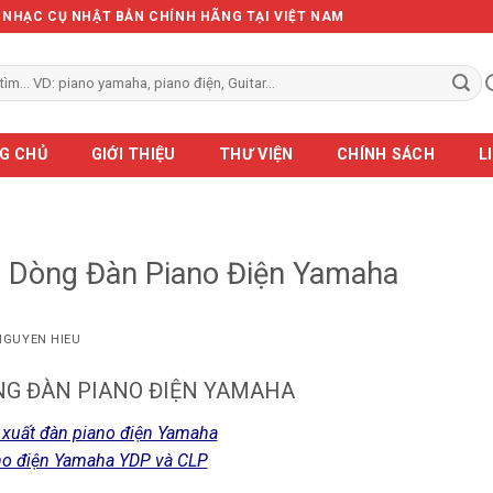
Ẻ NHẠC CỤ NHẬT BẢN CHÍNH HÃNG TẠI VIỆT NAM
G CHỦ
GIỚI THIỆU
THƯ VIỆN
CHÍNH SÁCH
L
c Dòng Đàn Piano Điện Yamaha
NGUYEN HIEU
ÒNG ĐÀN PIANO ĐIỆN YAMAHA
 xuất đàn piano điện Yamaha
no điện Yamaha YDP và CLP