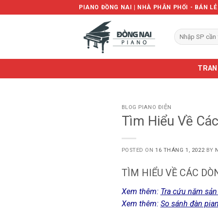
Skip
PIANO ĐỒNG NAI | NHÀ PHÂN PHỐI - BÁN L
to
content
Tìm
kiếm:
TRAN
BLOG PIANO ĐIỆN
Tìm Hiểu Về Cá
POSTED ON
16 THÁNG 1, 2022
BY
TÌM HIỂU VỀ CÁC D
Xem thêm:
Tra cứu năm sản
Xem thêm:
So sánh đàn pia