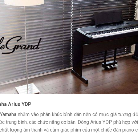
ha Arius YDP
Yamaha
nhắm vào phân khúc bình dân nên có mức giá tương đối 
 trung bình, các chức năng cơ bản. Dòng Arius YDP phù hợp vớ
, chất lượng âm thanh và cảm giác phím của một chiếc đàn piano c