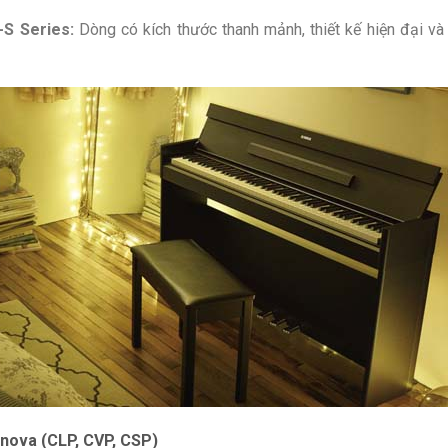
-S Series:
Dòng có kích thước thanh mảnh, thiết kế hiện đại và 
nova (CLP, CVP, CSP)