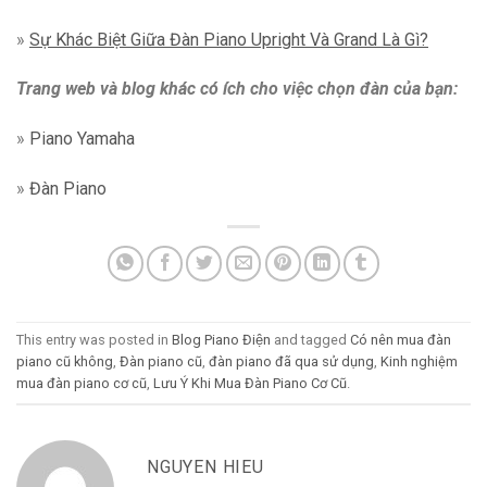
»
Sự Khác Biệt Giữa Đàn Piano Upright Và Grand Là Gì?
Trang web và blog khác có ích cho việc chọn đàn của bạn:
»
Piano Yamaha
»
Đàn Piano
This entry was posted in
Blog Piano Điện
and tagged
Có nên mua đàn
piano cũ không
,
Đàn piano cũ
,
đàn piano đã qua sử dụng
,
Kinh nghiệm
mua đàn piano cơ cũ
,
Lưu Ý Khi Mua Đàn Piano Cơ Cũ
.
NGUYEN HIEU