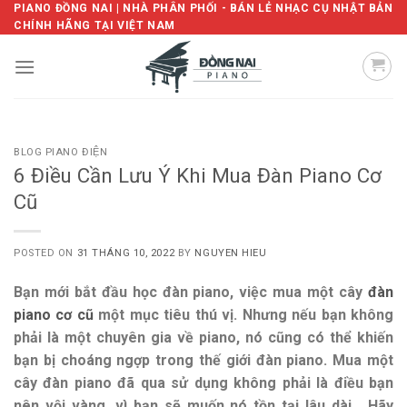
Skip
PIANO ĐỒNG NAI | NHÀ PHÂN PHỐI - BÁN LẺ NHẠC CỤ NHẬT BẢN
CHÍNH HÃNG TẠI VIỆT NAM
to
content
BLOG PIANO ĐIỆN
6 Điều Cần Lưu Ý Khi Mua Đàn Piano Cơ
Cũ
POSTED ON
31 THÁNG 10, 2022
BY
NGUYEN HIEU
Bạn mới bắt đầu học đàn piano, việc mua một cây
đàn
piano cơ cũ
một mục tiêu thú vị. Nhưng nếu bạn không
phải là một chuyên gia về piano, nó cũng có thể khiến
bạn bị choáng ngợp trong thế giới đàn piano. Mua một
cây đàn piano đã qua sử dụng không phải là điều bạn
nên vội vàng, vì bạn sẽ muốn nó tồn tại lâu dài. Hãy